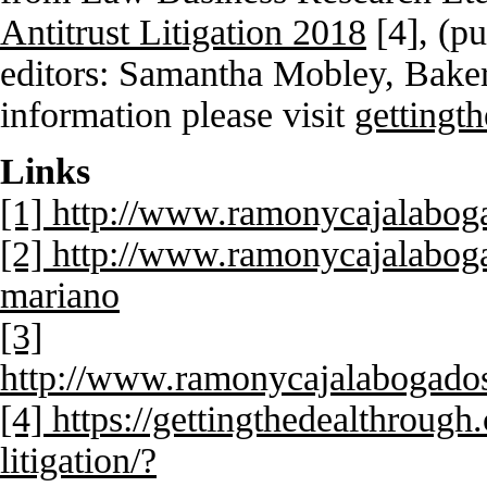
Antitrust Litigation 2018
[4]
, (p
editors: Samantha Mobley, Bake
information please visit
gettingt
Links
[1] http://www.ramonycajalaboga
[2] http://www.ramonycajalaboga
mariano
[3]
http://www.ramonycajalabogados.c
[4] https://gettingthedealthrough.
litigation/?