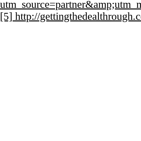
utm_source=partner&amp;utm_m
[5] http://gettingthedealthrough.