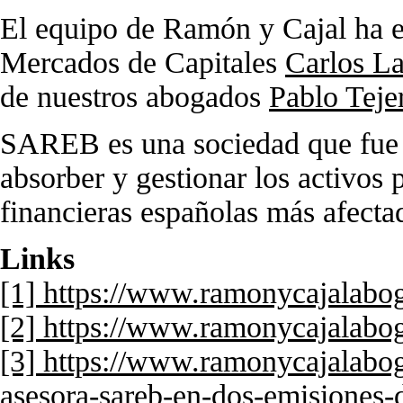
El equipo de Ramón y Cajal ha es
Mercados de Capitales
Carlos L
de nuestros abogados
Pablo Teje
SAREB es una sociedad que fue 
absorber y gestionar los activos 
financieras españolas más afectad
Links
[1] https://www.ramonycajalabog
[2] https://www.ramonycajalabog
[3] https://www.ramonycajalabog
asesora-sareb-en-dos-emisiones-