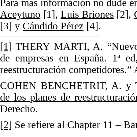
Para más información no dude e
Aceytuno
[1]
,
Luis Briones
[2]
,
[3]
y
Cándido Pérez
[4]
.
[1]
THERY MARTI, A. “Nuevo mar
de empresas en España. 1ª ed,
reestructuración competidores.” 
COHEN BENCHETRIT, A. y 
de los planes de reestructuraci
Derecho.
[2]
Se refiere al Chapter 11 – Ba