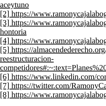
aceytuno
[2] https://www.ramonycajalabog
[3] https://www.ramonycajalabog
hontoria
[4] https://www.ramonycajalabog
[5] https://almacendederecho.org
reestructuracion-
competidores#:~:text=Plane
[6] https://www.linkedin.com/c
[7] https://twitter.com/RamonyC
[8] https://www.ramonycajalabo