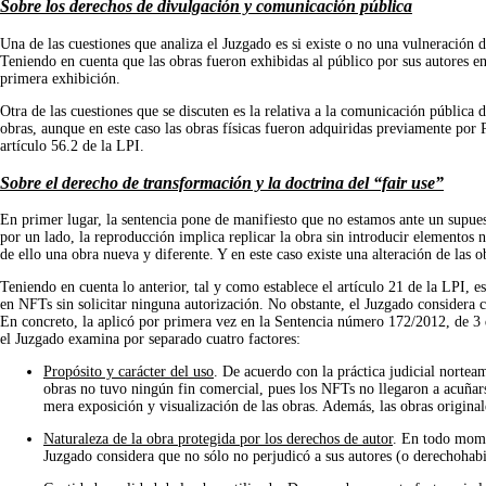
Sobre los derechos de divulgación y comunicación pública
Una de las cuestiones que analiza el Juzgado es si existe o no una vulneración d
Teniendo en cuenta que las obras fueron exhibidas al público por sus autores e
primera exhibición.
Otra de las cuestiones que se discuten es la relativa a la comunicación pública d
obras, aunque en este caso las obras físicas fueron adquiridas previamente p
artículo 56.2 de la LPI.
Sobre el derecho de transformación y la doctrina del “fair use”
En primer lugar, la sentencia pone de manifiesto que no estamos ante un supues
por un lado, la reproducción implica replicar la obra sin introducir elementos n
de ello una obra nueva y diferente. Y en este caso existe una alteración de las o
Teniendo en cuenta lo anterior, tal y como establece el artículo 21 de la LPI, e
en NFTs sin solicitar ninguna autorización. No obstante, el Juzgado considera
En concreto, la aplicó por primera vez en la Sentencia número 172/2012, de 3 de
el Juzgado examina por separado cuatro factores:
Propósito y carácter del uso
. De acuerdo con la práctica judicial nortea
obras no tuvo ningún fin comercial, pues los NFTs no llegaron a acuñars
mera exposición y visualización de las obras. Además, las obras origina
Naturaleza de la obra protegida por los derechos de autor
. En todo momen
Juzgado considera que no sólo no perjudicó a sus autores (o derechohabie