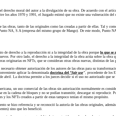
el derecho moral del autor a la divulgación de su obra. De acuerdo con el artícu
ntre los años 1970 y 1991, el Juzgado estimó que no existe una vulneración del 
e las obras, tanto de las originales como las creadas a partir de ellas. Tal y co
or Punto NA, S.A (empresa del mismo grupo de Mango). De este modo, Punto NA, 
to de derecho a la reproducción ni a la integridad de la obra porque
lo que se 
uevos. Por otro lado, el derecho a la integridad de la obra actúa sobre la obra 
bras originarias en NFTs, que se consideran otras obras nuevas, distintas de las 
s necesario obtener autorización de los autores de las obras para su transformac
 conveniente aplicar la denominada
doctrina del “
fair use
”
, procedente de los 
 abril. La doctrina permite a los jueces decidir si el uso no autorizado que se 
mericana, un uso comercial de las obras sin autorización normalmente es consid
e en la cadena de bloques y no se podían transmitir, descargar ni reproducir. P
les y los NFTs creados a partir de estas tampoco tenían el mismo propósito.
to se hizo referencia y se reconoció la autoría de las obras originales, además
ntes) sino que les benefició.