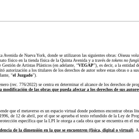
a Avenida de Nueva York, donde se utilizaron las siguientes obras:
Oiseau volan
to físico en la tienda física de la Quinta Avenida y a través de
tokens no fung
 Gestión de Artistas Plásticos (en adelante, “
VEGAP
”), es decir, a la entidad
tó autorización a los titulares de los derechos de autor sobre estas obras o a
lante, “
el Juzgado
”).
nero (rec. 776/2022) se centra en determinar el alcance de los derechos de pro
na modificación de las obras que pueda afectar a los derechos de sus autore
tiende que el metaverso es un espacio virtual donde podemos encontrar obras lite
1996, de 12 de abril, por el que se aprueba el texto refundido de la Ley de Pro
 protección específica que la LPI le otorga a cada obra que se encuentra en el m
ncia de la dimensión en la que se encuentren (física, digital o virtual)
. A