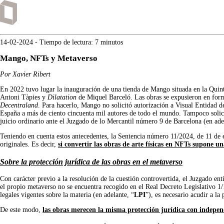
14-02-2024
- Tiempo de lectura: 7 minutos
Mango, NFTs y Metaverso
Por Xavier Ribert
En 2022 tuvo lugar la inauguración de una tienda de Mango situada en la Quint
Antoni Tàpies y
Dilatation
de Miquel Barceló. Las obras se expusieron en forma
Decentraland
. Para hacerlo, Mango no solicitó autorización a Visual Entidad de
España a más de ciento cincuenta mil autores de todo el mundo. Tampoco solici
juicio ordinario ante el Juzgado de lo Mercantil número 9 de Barcelona (en ade
Teniendo en cuenta estos antecedentes, la Sentencia número 11/2024, de 11 de e
originales. Es decir,
si convertir las obras de arte físicas en NFTs supone u
Sobre la protección jurídica de las obras en el metaverso
Con carácter previo a la resolución de la cuestión controvertida, el Juzgado en
el propio metaverso no se encuentra recogido en el Real Decreto Legislativo 1/
legales vigentes sobre la materia (en adelante, “
LPI
”), es necesario acudir a la
De este modo,
las obras merecen la misma protección jurídica con independe