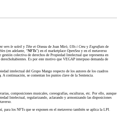
t vers le soleil
y
Tête et Oiseau
de Joan Miró,
Ulls i Creu
y
Esgrafiats
de
ibles
(en adelante, “
NFTs
”) en el marketplace
OpenSea
y en el metaverso
 de gestión colectiva de derechos de Propiedad Intelectual que representa en
 sus derechohabientes. Es por este motivo que VEGAP interpuso demanda de
piedad intelectual del Grupo Mango respecto de los autores de los cuadros
s
. A continuación, se comentan los puntos clave de la Sentencia.
rarias, composiciones musicales, coreografías, esculturas, etc. Por ello, aunque
piedad Intelectual, regularizando, aclarando y armonizando las disposiciones
etaverso.
sí, para los NFTs que se exponen en el metaverso también se aplica la LPI.