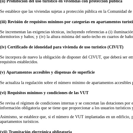
(ii)
Prohibición del uso turístico en viviendas con protección pública
Se establece que las viviendas sujetas a protección pública en la Comunidad de 
(iii) Revisión de requisitos mínimos por categorías en apartamentos turíst
Se incrementan las exigencias técnicas, incluyendo referencias a (i) iluminació
dormitorios y baños; y (iv) la altura mínima del suelo-techo en cuartos de baño,
(iv)
Certificado de idoneidad para vivienda de uso turístico (CIVUT)
Se incorpora de nuevo la obligación de disponer del CIVUT, que deberá ser emiti
requisitos establecidos.
(v)
Apartamentos accesibles y dispensas de superficie
Se actualiza la regulación sobre el número mínimo de apartamentos accesibles p
(vi) Requisitos mínimos y condiciones de las VUT
Se revisa el régimen de condiciones internas y se concretan las dotaciones por 
información obligatoria que se tiene que proporcionar a los usuarios turísticos 
Asimismo, se establece que, si el número de VUT implantadas en un edificio, port
apartamentos turísticos.
(vii)
Tramitación electrónica obligatoria