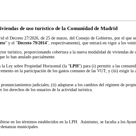
viviendas de uso turístico de la Comunidad de Madrid
rid el Decreto 27/2026, de 25 de marzo, del Consejo de Gobierno, por el que se
eto
” y el "
Decreto 79/2014
", respectivamente), que entrará en vigor a los veint
tor turístico, proporcionando cobertura a la nueva modalidad de viviendas de us
que lo han anulado parcialmente.
 la Ley sobre Propiedad Horizontal (la “
LPH
”) para (i) permitir a las comunid
incremento en la participación de los gastos comunes de las VUT; y (iii) exigir l
 pronunciamientos judiciales; (ii) adaptarse a los cambios del régimen de propied
 los derechos de los usuarios de la actividad turística.
rohibirse en los términos establecidos en la LPH. Asimismo, se faculta a los Ay
rdenanzas municipales.