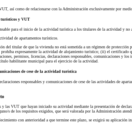
 y VUT, así como de relacionarse con la Administración exclusivamente por medio
 turísticos y VUT
able para el inicio de la actividad turística a los titulares de la actividad y no
tividad de apartamentos turísticos.
ón del titular de que la vivienda no está sometida a un régimen de protección pú
rohíba expresamente la actividad de alojamiento turístico; (ii) el certificado 
orizaciones, permisos, licencias, declaraciones responsables, comunicaciones y lo
título habilitante municipal para el ejercicio de la actividad.
icaciones de cese de la actividad turística
claraciones responsables y comunicaciones de cese de las actividades de apartam
eto
s y las VUT que hayan iniciado su actividad mediante la presentación de declara
guno/s de los requisitos exigidos, que será valorada por la Administración atendi
blecimiento con anterioridad a que termine este plazo, se exigirá su aplicación in