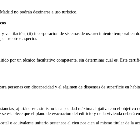
Madrid no podrán destinarse a uso turístico.
icos
n y ventilación; (ii) incorporación de sistemas de oscurecimiento temporal en d
 entre otros aspectos.
do por un técnico facultativo competente, sin determinar cuál es. Este certifica
ara personas con discapacidad y el régimen de dispensas de superficie en habita
estancias, ajustándose asimismo la capacidad máxima alojativa con el objetivo d
y se establece que el plano de evacuación del edificio y de la vivienda deberá em
al o equivalente unitario pertenece al cien por cien al mismo titular de la acti