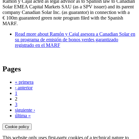
Ramón y Cajal acted as legal advisor as to Spanish law to Canadian
Solar EMEA Capital Markets SAU (as a SPV issuer) and its parent
company Canadian Solar Inc. (as guarantor) in connection with a
€ 100m guaranteed green note program filed with the Spanish
MARF.
Read more
about Ramón y Cajal asesora a Canadian Solar en
su programa de emisión de bonos verdes garantizado
registrado en el MARF
Pages
« primera
‹ anterior
1
2
3
siguiente ›
última »
Cookie policy
This website only uses first-party cookies of a technical nature to