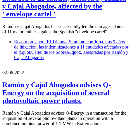
y Cajal Abogados, affected by the
"envelope cartel"
Ramón y Cajal Abogados has successfully led the damages claims
of 11 major entities against the Spanish "envelope cartel".
Read more
about El Tribunal Supremo confirma, tras 9 años
de litigación, las indemnizaciones a 11 entidades afectadas por
el &quot;Cártel de los Sobres&quot;, asesoradas por Ramón y
Cajal Abogados
02-06-2022
Ramón y Cajal Abogados advises Q-
Energy on the acquisition of several
photovoltaic power plants.
Ramón y Cajal Abogados advises Q-Energy in a transaction for the
acquisition of several photovoltaic plants in operation with a
combined nominal power of 1.5 MW in Extremadura.