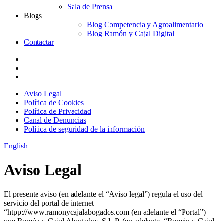
Sala de Prensa
Blogs
Blog Competencia y Agroalimentario
Blog Ramón y Cajal Digital
Contactar
Aviso Legal
Política de Cookies
Política de Privacidad
Canal de Denuncias
Política de seguridad de la información
English
Aviso Legal
El presente aviso (en adelante el “Aviso legal”) regula el uso del
servicio del portal de internet
“htpp://www.ramonycajalabogados.com (en adelante el “Portal”)
que Ramón y Cajal Abogados, S.L.P. (en adelante, “Ramón y Cajal