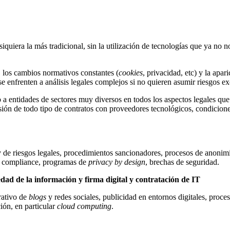
quiera la más tradicional, sin la utilización de tecnologías que ya no n
, los cambios normativos constantes (
cookies
, privacidad, etc) y la apa
s se enfrenten a análisis legales complejos si no quieren asumir riesgos e
entidades de sectores muy diversos en todos los aspectos legales que s
isión de todo tipo de contratos con proveedores tecnológicos, condicion
 y de riesgos legales, procedimientos sancionadores, procesos de anonim
os, compliance, programas de
privacy by design
, brechas de seguridad.
iedad de la información y firma digital y contratación de IT
orativo de
blogs
y redes sociales, publicidad en entornos digitales, proce
ción, en particular
cloud computing
.