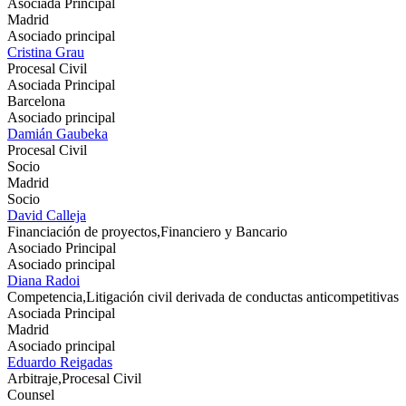
Asociada Principal
Madrid
Asociado principal
Cristina Grau
Procesal Civil
Asociada Principal
Barcelona
Asociado principal
Damián Gaubeka
Procesal Civil
Socio
Madrid
Socio
David Calleja
Financiación de proyectos,Financiero y Bancario
Asociado Principal
Asociado principal
Diana Radoi
Competencia,Litigación civil derivada de conductas anticompetitivas
Asociada Principal
Madrid
Asociado principal
Eduardo Reigadas
Arbitraje,Procesal Civil
Counsel