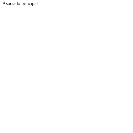
Asociado principal
Respeto
Luis Rodríguez-Ramos
Socio
Arte y Patrimonio Cultural
Fiscal
CV
Madrid