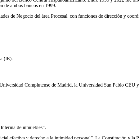
sión de ambos bancos en 1999.
dades de Negocio del área Procesal, con funciones de dirección y coordi
a (IE).
a Universidad Complutense de Madrid, la Universidad San Pablo CEU y 
 Interina de inmuebles”.
udicial efectiva y derecho a la intimidad personal”. La Constitución y la