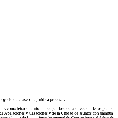
egocio de la asesoría jurídica procesal.
no, como letrado territorial ocupándose de la dirección de los pleitos
io de Apelaciones y Casaciones y de la Unidad de asuntos con garantía
ctor adjunto de la subdirección general de Contencioso y del área de