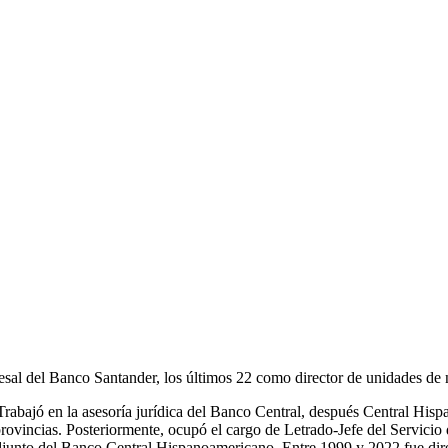
esal del Banco Santander, los últimos 22 como director de unidades de n
Trabajó en la asesoría jurídica del Banco Central, después Central Hispa
s provincias. Posteriormente, ocupó el cargo de Letrado-Jefe del Servic
djunto del Banco Central Hispanoamericano. Entre 1999 y 2022 fue dire