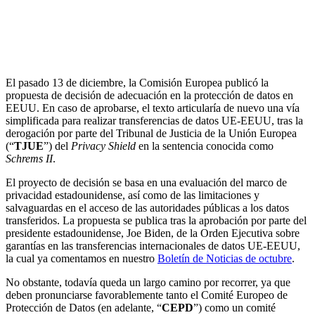
La Comisión Europea ha publicado el borrador de
la decisión de adecuación para las transferencias de
datos UE-EEUU
El pasado 13 de diciembre, la Comisión Europea publicó la
propuesta de decisión de adecuación en la protección de datos en
EEUU. En caso de aprobarse, el texto articularía de nuevo una vía
simplificada para realizar transferencias de datos UE-EEUU, tras la
derogación por parte del Tribunal de Justicia de la Unión Europea
(“
TJUE
”) del
Privacy Shield
en la sentencia conocida como
Schrems II
.
El proyecto de decisión se basa en una evaluación del marco de
privacidad estadounidense, así como de las limitaciones y
salvaguardas en el acceso de las autoridades públicas a los datos
transferidos. La propuesta se publica tras la aprobación por parte del
presidente estadounidense, Joe Biden, de la Orden Ejecutiva sobre
garantías en las transferencias internacionales de datos UE-EEUU,
la cual ya comentamos en nuestro
Boletín de Noticias de octubre
.
No obstante, todavía queda un largo camino por recorrer, ya que
deben pronunciarse favorablemente tanto el Comité Europeo de
Protección de Datos (en adelante, “
CEPD
”) como un comité