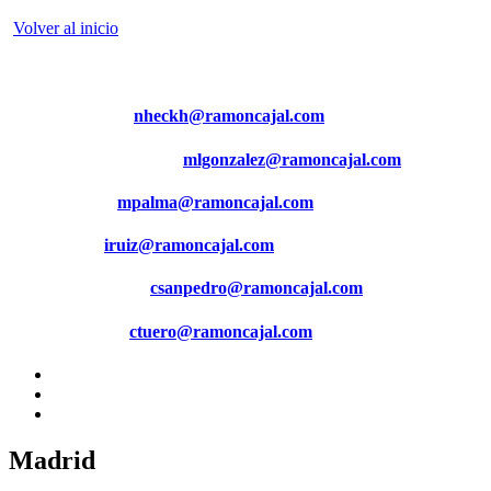
Volver al inicio
Más información:
Norman Heckh (
nheckh@ramoncajal.com
)
María Luisa González (
mlgonzalez@ramoncajal.com
)
Marta Palma (
mpalma@ramoncajal.com
)
Iomar Ruiz (
iruiz@ramoncajal.com
)
Carlos San Pedro (
csanpedro@ramoncajal.com
)
Carmen Tuero (
ctuero@ramoncajal.com
)
Madrid