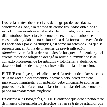
El TJUE concluye que los motores de búsqueda
deben retirar los enlaces a información cuando el
solicitante pruebe que es manifiestamente inexacta
Los reclamantes, dos directivos de un grupo de sociedades,
solicitaron a Google la retirada de ciertos resultados obtenidos al
introducir sus nombres en el motor de búsqueda, por entenderlos
difamatorios e inexactos. En concreto, eran tres artículos que
cuestionaban y daban una visión crítica de la forma de inversión de
las sociedades por ellos dirigidas, así como las fotos de ellos que se
presentaban, en forma de imágenes de previsualización
(
thumbnails
), en la lista de resultados de búsqueda. Sin embargo, el
célebre motor de búsqueda denegó la solicitud, remitiéndose al
contexto profesional de los artículos y fotografías y alegando el
desconocimiento de la supuesta inexactitud de la información.
El TJUE concluye que el solicitante de la retirada de enlaces a causa
de la inexactitud del contenido indexado debe acreditar dicha
inexactitud manifiesta. Sin embargo, debe únicamente aportar las
pruebas que, habida cuenta de las circunstancias del caso concreto,
pueda razonablemente exigírsele.
En cuanto a las fotografías, el TJUE entiende que deben ponderarse
de manera diferenciada los derechos, según se trate de artículos con