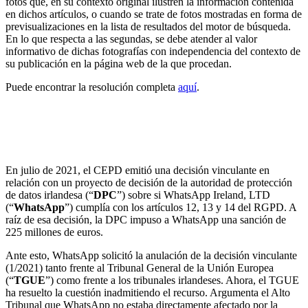
fotos que, en su contexto original ilustren la información contenida
en dichos artículos, o cuando se trate de fotos mostradas en forma de
previsualizaciones en la lista de resultados del motor de búsqueda.
En lo que respecta a las segundas, se debe atender al valor
informativo de dichas fotografías con independencia del contexto de
su publicación en la página web de la que procedan.
Puede encontrar la resolución completa
aquí
.
El TGUE inadmite el recurso de anulación
interpuesto por WhatsApp Ireland contra la decisión
vinculante 01/2021 del CEPD
En julio de 2021, el CEPD emitió una decisión vinculante en
relación con un proyecto de decisión de la autoridad de protección
de datos irlandesa (“
DPC
”) sobre si WhatsApp Ireland, LTD
(“
WhatsApp
”) cumplía con los artículos 12, 13 y 14 del RGPD. A
raíz de esa decisión, la DPC impuso a WhatsApp una sanción de
225 millones de euros.
Ante esto, WhatsApp solicitó la anulación de la decisión vinculante
(1/2021) tanto frente al Tribunal General de la Unión Europea
(“
TGUE
”) como frente a los tribunales irlandeses. Ahora, el TGUE
ha resuelto la cuestión inadmitiendo el recurso. Argumenta el Alto
Tribunal que WhatsApp no estaba directamente afectado por la