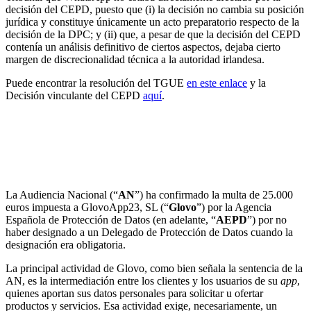
decisión del CEPD, puesto que (i) la decisión no cambia su posición
jurídica y constituye únicamente un acto preparatorio respecto de la
decisión de la DPC; y (ii) que, a pesar de que la decisión del CEPD
contenía un análisis definitivo de ciertos aspectos, dejaba cierto
margen de discrecionalidad técnica a la autoridad irlandesa.
Puede encontrar la resolución del TGUE
en este enlace
y la
Decisión vinculante del CEPD
aquí
.
La Audiencia Nacional confirma la obligación de
Glovo de designar un Delegado de Protección de
Datos y ratifica la multa de 25.000 euros impuesta
por la Agencia Española de Protección de Datos
La Audiencia Nacional (“
AN
”) ha confirmado la multa de 25.000
euros impuesta a GlovoApp23, SL (“
Glovo
”) por la Agencia
Española de Protección de Datos (en adelante, “
AEPD
”) por no
haber designado a un Delegado de Protección de Datos cuando la
designación era obligatoria.
La principal actividad de Glovo, como bien señala la sentencia de la
AN, es la intermediación entre los clientes y los usuarios de su
app
,
quienes aportan sus datos personales para solicitar u ofertar
productos y servicios. Esa actividad exige, necesariamente, un