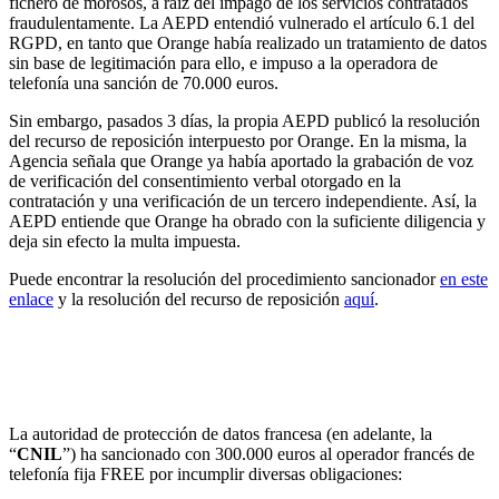
fichero de morosos, a raíz del impago de los servicios contratados
fraudulentamente. La AEPD entendió vulnerado el artículo 6.1 del
RGPD, en tanto que Orange había realizado un tratamiento de datos
sin base de legitimación para ello, e impuso a la operadora de
telefonía una sanción de 70.000 euros.
Sin embargo, pasados 3 días, la propia AEPD publicó la resolución
del recurso de reposición interpuesto por Orange. En la misma, la
Agencia señala que Orange ya había aportado la grabación de voz
de verificación del consentimiento verbal otorgado en la
contratación y una verificación de un tercero independiente. Así, la
AEPD entiende que Orange ha obrado con la suficiente diligencia y
deja sin efecto la multa impuesta.
Puede encontrar la resolución del procedimiento sancionador
en este
enlace
y la resolución del recurso de reposición
aquí
.
La autoridad de protección de datos francesa multa
con 300.000 euros al operador de telefonía fija
FREE
La autoridad de protección de datos francesa (en adelante, la
“
CNIL
”) ha sancionado con 300.000 euros al operador francés de
telefonía fija FREE por incumplir diversas obligaciones: