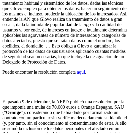
tratamiento habitual y sistemático de los datos, dadas las técnicas
que Glovo emplea para obtener los datos, hacer un seguimiento de
los mismos e, incluso, predecir la ubicación de los interesados. Así,
entiende la AN que Glovo realiza un tratamiento de datos a gran
escala, dada la indudable popularidad de la
app
y la cantidad de
usuarios y, por ende, de intereses en juego; e igualmente determina
aplicables las agravantes de número de interesados y categorías de
datos afectadas, puesto que se tratan datos como el nombre, los
apellidos, el domicilio, … Esto obliga a Glovo a garantizar la
protección de los datos de sus usuarios aplicando cuantas medidas
de seguridad sean necesarias, lo que incluye la designación de un
Delegado de Protección de Datos.
Puede encontrar la resolución completa
aquí
.
La AEPD anula en reposición la multa de 70.000
euros impuesta previamente a Orange
El pasado 9 de diciembre, la AEPD publicó una resolución por la
que imponía una multa de 70.000 euros a Orange Espagne, SAU
(“
Orange
”), considerando que había dado por formalizado un
contrato con un particular sin verificar adecuadamente su identidad
(y, por tanto, sin el conocimiento ni consentimiento de este). A ello
se sumó la inclusión de los datos personales del afectado en un