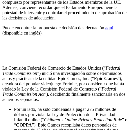
compuesto por representantes de los Estados miembros de la UE.
Además, conviene recordar que el Parlamento Europeo tiene la
potestad de intervenir y controlar el procedimiento de aprobación de
las decisiones de adecuación.
Puede encontrar la propuesta de decisión de adecuación
aquí
(disponible en inglés).
La Comisión Federal de Comercio de Estados
Unidos sanciona a Epic Games con 520 millones de
dólares por violar la privacidad de los menores
La Comisión Federal de Comercio de Estados Unidos (“
Federal
Trade Commission
”) inició una investigación sobre determinados
actos y prácticas de la entidad Epic Games, Inc. (“
Epic Games
”),
creadora del popular videojuego Fortnite, por considerar que había
violado la Ley de la Comisión Federal de Comercio (“
Federal
Trade Commission Act
”), decidiendo finalmente sancionarla en dos
acuerdos separados:
Por un lado, ha sido condenada a pagar 275 millones de
dólares por violar la Ley de Protección de la Privacidad
Infantil online (“
Children´s Online Privacy Protection Rule
” o
“
COPPA
”). Epic Games recopilaba datos personales de