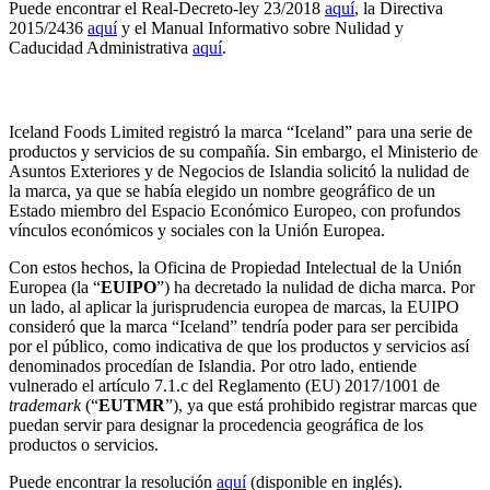
Puede encontrar el Real-Decreto-ley 23/2018
aquí
, la Directiva
2015/2436
aquí
y el Manual Informativo sobre Nulidad y
Caducidad Administrativa
aquí
.
Se confirma la nulidad de la marca “ICELAND”
Iceland Foods Limited registró la marca “Iceland” para una serie de
productos y servicios de su compañía. Sin embargo, el Ministerio de
Asuntos Exteriores y de Negocios de Islandia solicitó la nulidad de
la marca, ya que se había elegido un nombre geográfico de un
Estado miembro del Espacio Económico Europeo, con profundos
vínculos económicos y sociales con la Unión Europea.
Con estos hechos, la Oficina de Propiedad Intelectual de la Unión
Europea (la “
EUIPO
”) ha decretado la nulidad de dicha marca. Por
un lado, al aplicar la jurisprudencia europea de marcas, la EUIPO
consideró que la marca “Iceland” tendría poder para ser percibida
por el público, como indicativa de que los productos y servicios así
denominados procedían de Islandia. Por otro lado, entiende
vulnerado el artículo 7.1.c del Reglamento (EU) 2017/1001 de
trademark
(“
EUTMR
”), ya que está prohibido registrar marcas que
puedan servir para designar la procedencia geográfica de los
productos o servicios.
Puede encontrar la resolución
aquí
(disponible en inglés).