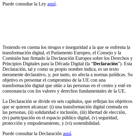
Puede consultar la Ley
aquí
.
El Parlamento Europeo, el Consejo y la Comisión
proclaman la Declaración Europea sobre los
Derechos y Principios Digitales para la Década
Digital
Teniendo en cuenta los riesgos e inseguridad a la que se enfrenta la
transformación digital, el Parlamento Europeo, el Consejo y la
Comisión han firmado la Declaración Europea sobre los Derechos y
Principios Digitales para la Década Digital (la “
Declaración
”). Esta
Declaración, tal y como su propio nombre indica, es un texto
meramente declarativo, y, por tanto, no afecta a normas jurídicas. Su
objetivo es presentar el compromiso de la UE con una
transformación digital que sitúe a las personas en el centro y esté en
consonancia con los valores y derechos fundamentales de la UE.
La Declaración se divide en seis capítulos, que reflejan los objetivos
que se quieren alcanzar: (i) una transformación digital centrada en
las personas, (ii) solidaridad e inclusión, (iii) libertad de elección,
(iv) participación en el espacio público digital, (v) seguridad,
protección y empoderamiento, y (vi) sostenibilidad.
Puede consultar la Declaración
aquí
.