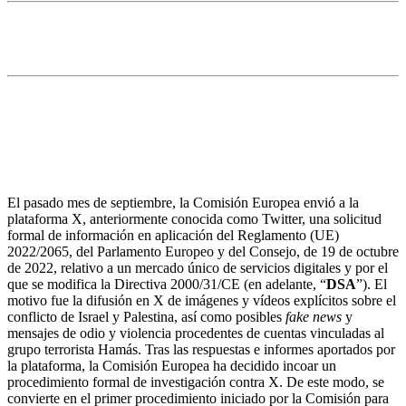
1. Protección de datos
a. Noticias destacadas
La Comisión Europea abre a X la primera
investigación formal bajo la Digital Services Act
El pasado mes de septiembre, la Comisión Europea envió a la
plataforma X, anteriormente conocida como Twitter, una solicitud
formal de información en aplicación del Reglamento (UE)
2022/2065, del Parlamento Europeo y del Consejo, de 19 de octubre
de 2022, relativo a un mercado único de servicios digitales y por el
que se modifica la Directiva 2000/31/CE (en adelante, “
DSA
”). El
motivo fue la difusión en X de imágenes y vídeos explícitos sobre el
conflicto de Israel y Palestina, así como posibles
fake news
y
mensajes de odio y violencia procedentes de cuentas vinculadas al
grupo terrorista Hamás. Tras las respuestas e informes aportados por
la plataforma, la Comisión Europea ha decidido incoar un
procedimiento formal de investigación contra X. De este modo, se
convierte en el primer procedimiento iniciado por la Comisión para