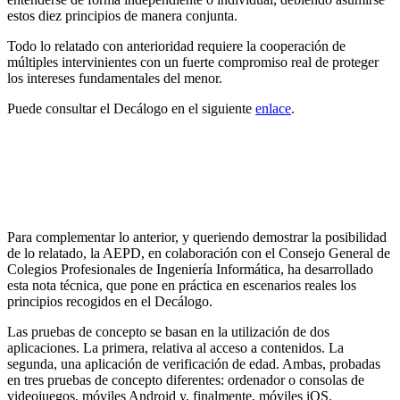
estos diez principios de manera conjunta.
Todo lo relatado con anterioridad requiere la cooperación de
múltiples intervinientes con un fuerte compromiso real de proteger
los intereses fundamentales del menor.
Puede consultar el Decálogo en el siguiente
enlace
.
La AEPD publica una nota técnica descriptiva de las
pruebas de concepto sobre sistemas de verificación
de edad y protección de personas menores ante
contenidos inadecuados
Para complementar lo anterior, y queriendo demostrar la posibilidad
de lo relatado, la AEPD, en colaboración con el Consejo General de
Colegios Profesionales de Ingeniería Informática, ha desarrollado
esta nota técnica, que pone en práctica en escenarios reales los
principios recogidos en el Decálogo.
Las pruebas de concepto se basan en la utilización de dos
aplicaciones. La primera, relativa al acceso a contenidos. La
segunda, una aplicación de verificación de edad. Ambas, probadas
en tres pruebas de concepto diferentes: ordenador o consolas de
videojuegos, móviles Android y, finalmente, móviles iOS.