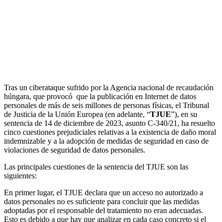
b. Resoluciones y sentencias
El TJUE se pronuncia sobre la existencia de daño
moral indemnizable y sobre la adopción de medidas
de seguridad en caso de acceso indebido a datos
personales
Tras un ciberataque sufrido por la Agencia nacional de recaudación
húngara, que provocó que la publicación en Internet de datos
personales de más de seis millones de personas físicas, el Tribunal
de Justicia de la Unión Europea (en adelante, “
TJUE
”), en su
sentencia de 14 de diciembre de 2023, asunto C-340/21, ha resuelto
cinco cuestiones prejudiciales relativas a la existencia de daño moral
indemnizable y a la adopción de medidas de seguridad en caso de
violaciones de seguridad de datos personales.
Las principales cuestiones de la sentencia del TJUE son las
siguientes:
En primer lugar, el TJUE declara que un acceso no autorizado a
datos personales no es suficiente para concluir que las medidas
adoptadas por el responsable del tratamiento no eran adecuadas.
Esto es debido a que hay que analizar en cada caso concreto si el