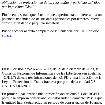
obligación de protección de datos y los daños y perjuicios sufridos
por la persona física”.
Finalmente, señala que el temor que experimenta un interesado a un
potencial uso indebido de sus datos personales por terceros, puede
constituir un daño o perjuicio inmaterial.
Puede acceder al texto completo de la Sentencia del TJUE en este
enlace
.
La CNIL multa con 105.000€ a NS CARDS
FRANCE por varias infracciones del RGPD y de la
normativa francesa; entre otras, la retención
excesiva de los datos y el uso indebido de cookies
En la Decisión n°SAN-2023-023, de 29 de diciembre de 2023, la
Comisión Nacional de Informática y de las Libertades (en adelante,
“
CNIL
”) detecta tres infracciones del RGPD y una infracción de la
Ley de Protección de Datos francesa por parte de la entidad NS
CARDS FRANCE.
En primer lugar, aprecia una infracción del artículo 5.1 del RGPD
porque la empresa conservaba los datos indefinidamente. Pese a que
la entidad había establecido un período de conservación de 10 años,