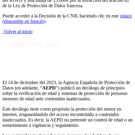
del RGPD y una multa de 15.000€ por la infracción del artículo 82
de la Ley de Protección de Datos francesa.
Puede acceder a la Decisión de la CNIL haciendo clic en este
enlace
(disponible en francés)
.
Volver al inicio
c. Informes y guías
La AEPD publica un decálogo de principios para la
verificación de edad y protección de personas
menores de edad ante contenidos inadecuados
El 14 de diciembre del 2023, la Agencia Española de Protección de
Datos (en adelante, “
AEPD
”) publicó un decálogo de principios
sobre la verificación de edad y sistemas de protección de personas
menores de edad ante contenidos inadecuados.
Este decálogo tiene como propósito la protección del menor en
internet, resguardándolo del acceso incontrolado a contenidos
inadecuados. Es decir, la AEPD no pretende un control de edad o un
sometimiento a vigilancia y seguimiento.