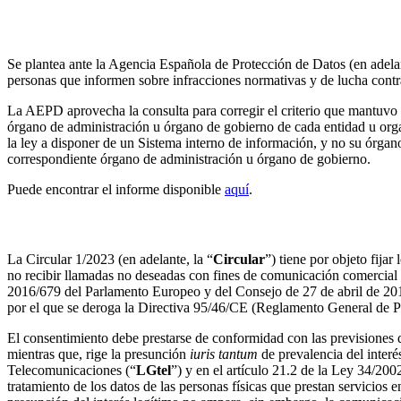
La AEPD se pronuncia sobre la condición de responsab
Se plantea ante la Agencia Española de Protección de Datos (en adelan
personas que informen sobre infracciones normativas y de lucha contr
La AEPD aprovecha la consulta para corregir el criterio que mantuvo en
órgano de administración u órgano de gobierno de cada entidad u organ
la ley a disponer de un Sistema interno de información, y no su órgano
correspondiente órgano de administración u órgano de gobierno.
Puede encontrar el informe disponible
aquí
.
Derecho a no recibir llamadas con fines comerciales no
La Circular 1/2023 (en adelante, la “
Circular
”) tiene por objeto fija
no recibir llamadas no deseadas con fines de comunicación comercial s
2016/679 del Parlamento Europeo y del Consejo de 27 de abril de 2016 re
por el que se deroga la Directiva 95/46/CE (Reglamento General de Pr
El consentimiento debe prestarse de conformidad con las previsiones
mientras que, rige la presunción
iuris tantum
de prevalencia del interé
Telecomunicaciones (“
LGtel
”) y en el artículo 21.2 de la Ley 34/200
tratamiento de los datos de las personas físicas que prestan servicios