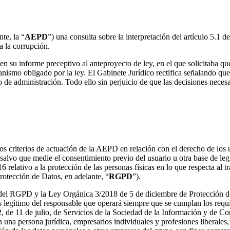
le del tratamiento en la Ley de protección de las pers
te, la “
AEPD
”) una consulta sobre la interpretación del artículo 5.1 d
a la corrupción.
 su informe preceptivo al anteproyecto de ley, en el que solicitaba que
ismo obligado por la ley. El Gabinete Jurídico rectifica señalando que
 de administración. Todo ello sin perjuicio de que las decisiones neces
 deseadas: se publica en el BOE la Circular 1/2023 sobr
r los criterios de actuación de la AEPD en relación con el derecho de los
alvo que medie el consentimiento previo del usuario u otra base de legi
lativo a la protección de las personas físicas en lo que respecta al tra
otección de Datos, en adelante, “
RGPD
”).
 del RGPD y la Ley Orgánica 3/2018 de 5 de diciembre de Protección de
s legítimo del responsable que operará siempre que se cumplan los requ
2, de 11 de julio, de Servicios de la Sociedad de la Información y de C
 en una persona jurídica, empresarios individuales y profesiones liberal