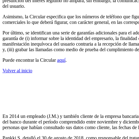
presunción del interés legítimo no ampara, sin embargo, la comunicació
del usuario.
Asimismo, la Circular especifica que los números de teléfono que fig
comerciales lo que deberá figurar, con carácter general, en las corresp
Por último, se identifican una serie de garantías adicionales para el
garantía de (i) informar sobre la identidad del empresario, la finalidad
manifestación inequívoca del usuario contraria a la recepción de lla
y, (iii) grabar las llamadas como medio de prueba del cumplimiento de
Puede encontrar la Circular
aquí
.
Volver al inicio
b. Resoluciones y sentencias
Toda persona tiene derecho a conocer la fecha y las r
derecho de acceso del interesado
En 2014 un empleado (J.M.) y también cliente de la empresa bancaria
del banco durante el período comprendido entre noviembre y diciembre
personas que habían consultado sus datos como cliente, las fechas de l
Pankki S. detalló el 30 de agosto de 2018, como responsable del tratam