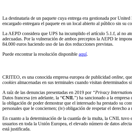
La AEPD sanciona a UPS por entregar un paquete en un
La destinataria de un paquete cuya entrega era gestionada por United
encargado entregara el paquete en un local abierto al público sin su c
La AEPD considera que UPS ha incumplido el artículo 5.1.f, al no ate
adecuadas. Por la vulneración de ambos preceptos la AEPD le impone 
84.000 euros haciendo uso de las dos reducciones previstas.
Puede encontrar la resolución disponible
aquí
.
La CNIL sanciona a CRITEO con 40 millones de euros
CRITEO, es una conocida empresa europea de publicidad
online
, qu
cookies
almacenadas en sus terminales cuando visitan determinados si
A raíz de las denuncias presentadas en 2019 por
“Privacy Internation
Datos francesa (en adelante, la “
CNIL
”) ha sancionado a la empresa 
la obligación de poder demostrar que el interesado ha prestado su conse
personales que le conciernen; (iv) obligación de respetar el derecho a 
En cuanto a la determinación de la cuantía de la multa, la CNIL tuvo 
usuarios en toda la Unión Europea, el elevado número de datos afecta
está justificada.