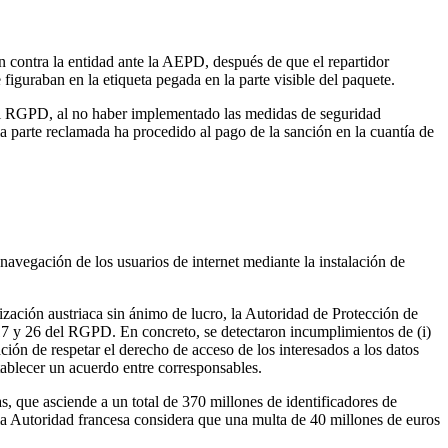
tinataria y dejando expuestos sus datos personales
n contra la entidad ante la AEPD, después de que el repartidor
e figuraban en la etiqueta pegada en la parte visible del paquete.
 del RGPD, al no haber implementado las medidas de seguridad
parte reclamada ha procedido al pago de la sanción en la cuantía de
es del RGPD
 navegación de los usuarios de internet mediante la instalación de
zación austriaca sin ánimo de lucro, la Autoridad de Protección de
 17 y 26 del RGPD. En concreto, se detectaron incumplimientos de (i)
ción de respetar el derecho de acceso de los interesados a los datos
stablecer un acuerdo entre corresponsables.
s, que asciende a un total de 370 millones de identificadores de
la Autoridad francesa considera que una multa de 40 millones de euros