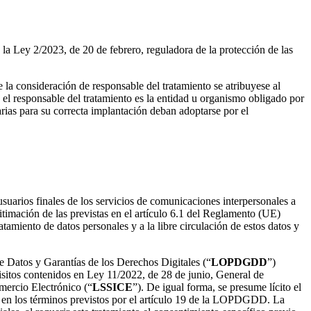
onas que informen sobre infracciones
e la Ley 2/2023, de 20 de febrero, reguladora de la protección de las
 la consideración de responsable del tratamiento se atribuyese al
 el responsable del tratamiento es la entidad u organismo obligado por
arias para su correcta implantación deban adoptarse por el
e la aplicación del artículo 66.1.b de la LGTel
 usuarios finales de los servicios de comunicaciones interpersonales a
timación de las previstas en el artículo 6.1 del Reglamento (UE)
tamiento de datos personales y a la libre circulación de estos datos y
 Datos y Garantías de los Derechos Digitales (“
LOPDGDD
”)
isitos contenidos en Ley 11/2022, de 28 de junio, General de
omercio Electrónico (“
LSSICE
”). De igual forma, se presume lícito el
es, en los términos previstos por el artículo 19 de la LOPDGDD. La