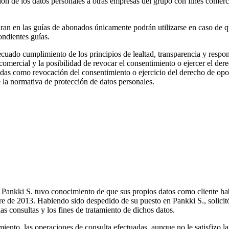
n de los datos personales a otras empresas del grupo con fines comercia
uran en las guías de abonados únicamente podrán utilizarse en caso de 
ondientes guías.
 adecuado cumplimiento de los principios de lealtad, transparencia y res
 comercial y la posibilidad de revocar el consentimiento o ejercer el der
madas como revocación del consentimiento o ejercicio del derecho de opo
 la normativa de protección de datos personales.
azones por las que se han consultado sus datos personal
 Pankki S. tuvo conocimiento de que sus propios datos como cliente ha
 de 2013. Habiendo sido despedido de su puesto en Pankki S., solicitó
as consultas y los fines de tratamiento de dichos datos.
iento, las operaciones de consulta efectuadas, aunque no le satisfizo la