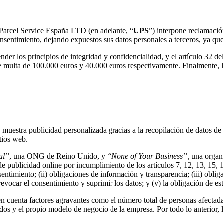
 establecimiento público sin consentimiento de su des
 Parcel Service España LTD (en adelante, “
UPS
”) interpone reclamació
onsentimiento, dejando expuestos sus datos personales a terceros, ya qu
nder los principios de integridad y confidencialidad, y el artículo 32
multa de 100.000 euros y 40.000 euros respectivamente. Finalmente, la 
 por detectar el incumplimiento de varias obligacion
e muestra publicidad personalizada gracias a la recopilación de datos de
tios web.
al”
, una ONG de Reino Unido, y
“None of Your Business”,
una organi
de publicidad online por incumplimiento de los artículos 7, 12, 13, 15,
ntimiento; (ii) obligaciones de información y transparencia; (iii) obliga
revocar el consentimiento y suprimir los datos; y (v) la obligación de e
en cuenta factores agravantes como el número total de personas afectada
dos y el propio modelo de negocio de la empresa. Por todo lo anterior, 