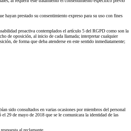
les, al requerir este tratamiento el consentimiento específico previo
que hayan prestado su consentimiento expreso para su uso con fines
ponsabilidad proactiva contemplados el artículo 5 del RGPD como son la
echo de oposición, al inicio de cada llamada; interpretar cualquier
sición, de forma que deba atenderse en este sentido inmediatamente;
es: el TJUE se pronuncia sobre la interpretación del
bían sido consultados en varias ocasiones por miembros del personal
 el 29 de mayo de 2018 que se le comunicara la identidad de las
 respuesta al reclamante.