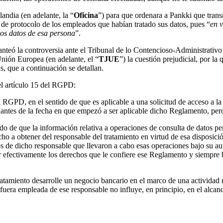
andia (en adelante, la “
Oficina
”) para que ordenara a Pankki que transm
 de protocolo de los empleados que habían tratado sus datos, pues “
en v
 los datos de esa persona
”.
planteó la controversia ante el Tribunal de lo Contencioso-Administrativ
Unión Europea (en adelante, el “
TJUE
”) la cuestión prejudicial, por la
 que a continuación se detallan.
 el artículo 15 del RGPD:
del RGPD, en el sentido de que es aplicable a una solicitud de acceso a
o antes de la fecha en que empezó a ser aplicable dicho Reglamento, pero
ido de que la información relativa a operaciones de consulta de datos per
ho a obtener del responsable del tratamiento en virtud de esa disposici
dos de dicho responsable que llevaron a cabo esas operaciones bajo su 
er efectivamente los derechos que le confiere ese Reglamento y siempre 
ratamiento desarrolle un negocio bancario en el marco de una actividad 
fuera empleada de ese responsable no influye, en principio, en el alcan