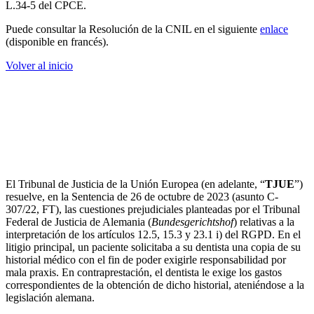
L.34-5 del CPCE.
Puede consultar la Resolución de la CNIL en el siguiente
enlace
(disponible en francés).
Volver al inicio
b. Resoluciones y sentencias
Según el TJUE, los pacientes tienen derecho a
obtener, de forma gratuita, una primera copia de su
historial médico
El Tribunal de Justicia de la Unión Europea (en adelante, “
TJUE
”)
resuelve, en la Sentencia de 26 de octubre de 2023 (asunto C-
307/22, FT), las cuestiones prejudiciales planteadas por el Tribunal
Federal de Justicia de Alemania (
Bundesgerichtshof
) relativas a la
interpretación de los artículos 12.5, 15.3 y 23.1 i) del RGPD. En el
litigio principal, un paciente solicitaba a su dentista una copia de su
historial médico con el fin de poder exigirle responsabilidad por
mala praxis. En contraprestación, el dentista le exige los gastos
correspondientes de la obtención de dicho historial, ateniéndose a la
legislación alemana.