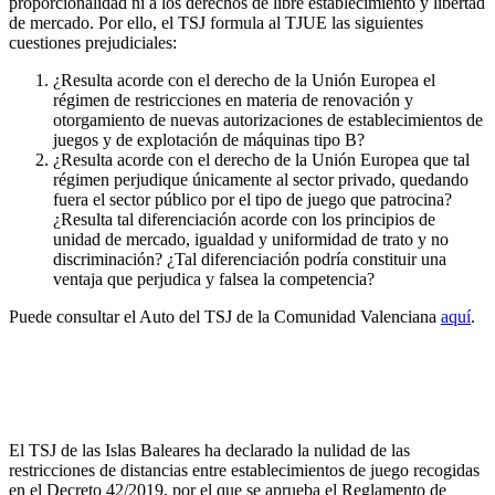
proporcionalidad ni a los derechos de libre establecimiento y libertad
de mercado. Por ello, el TSJ formula al TJUE las siguientes
cuestiones prejudiciales:
¿Resulta acorde con el derecho de la Unión Europea el
régimen de restricciones en materia de renovación y
otorgamiento de nuevas autorizaciones de establecimientos de
juegos y de explotación de máquinas tipo B?
¿Resulta acorde con el derecho de la Unión Europea que tal
régimen perjudique únicamente al sector privado, quedando
fuera el sector público por el tipo de juego que patrocina?
¿Resulta tal diferenciación acorde con los principios de
unidad de mercado, igualdad y uniformidad de trato y no
discriminación? ¿Tal diferenciación podría constituir una
ventaja que perjudica y falsea la competencia?
Puede consultar el Auto del TSJ de la Comunidad Valenciana
aquí
.
El TSJ de las Islas Baleares declara la nulidad de las
restricciones de distancias entre establecimientos de
juego
El TSJ de las Islas Baleares ha declarado la nulidad de las
restricciones de distancias entre establecimientos de juego recogidas
en el Decreto 42/2019, por el que se aprueba el Reglamento de