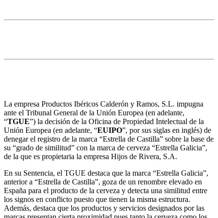
2. Propiedad Intelectual
El TGUE confirma que Estrella de Castilla no puede
ser registrada como marca de la Unión Europea
La empresa Productos Ibéricos Calderón y Ramos, S.L. impugna
ante el Tribunal General de la Unión Europea (en adelante,
“
TGUE
”) la decisión de la Oficina de Propiedad Intelectual de la
Unión Europea (en adelante, “
EUIPO
”, por sus siglas en inglés) de
denegar el registro de la marca “Estrella de Castilla” sobre la base de
su “grado de similitud” con la marca de cerveza “Estrella Galicia”,
de la que es propietaria la empresa Hijos de Rivera, S.A.
En su Sentencia, el TGUE destaca que la marca “Estrella Galicia”,
anterior a “Estrella de Castilla”, goza de un renombre elevado en
España para el producto de la cerveza y detecta una similitud entre
los signos en conflicto puesto que tienen la misma estructura.
Además, destaca que los productos y servicios designados por las
marcas presentan cierta proximidad pues tanto la cerveza como los