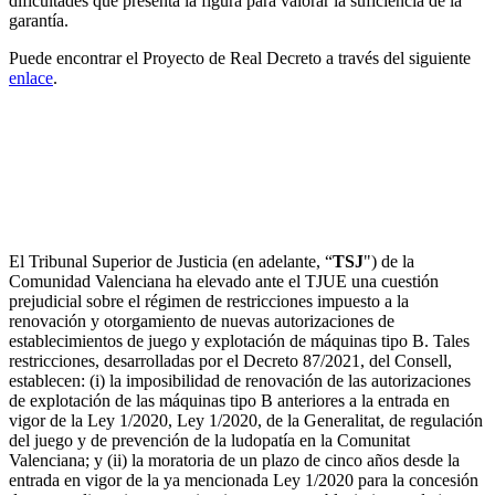
dificultades que presenta la figura para valorar la suficiencia de la
garantía.
Puede encontrar el Proyecto de Real Decreto a través del siguiente
enlace
.
El TSJ de la Comunidad Valenciana formula una
cuestión prejudicial al TJUE sobre las restricciones
impuestas a la renovación y otorgamiento de nuevas
autorizaciones de establecimientos de juego y
explotación de máquinas de tipo B
El Tribunal Superior de Justicia (en adelante, “
TSJ
") de la
Comunidad Valenciana ha elevado ante el TJUE una cuestión
prejudicial sobre el régimen de restricciones impuesto a la
renovación y otorgamiento de nuevas autorizaciones de
establecimientos de juego y explotación de máquinas tipo B. Tales
restricciones, desarrolladas por el Decreto 87/2021, del Consell,
establecen: (i) la imposibilidad de renovación de las autorizaciones
de explotación de las máquinas tipo B anteriores a la entrada en
vigor de la Ley 1/2020, Ley 1/2020, de la Generalitat, de regulación
del juego y de prevención de la ludopatía en la Comunitat
Valenciana; y (ii) la moratoria de un plazo de cinco años desde la
entrada en vigor de la ya mencionada Ley 1/2020 para la concesión