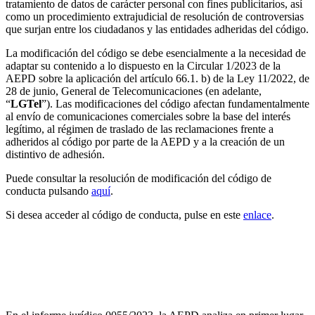
tratamiento de datos de carácter personal con fines publicitarios, así
como un procedimiento extrajudicial de resolución de controversias
que surjan entre los ciudadanos y las entidades adheridas del código.
La modificación del código se debe esencialmente a la necesidad de
adaptar su contenido a lo dispuesto en la Circular 1/2023 de la
AEPD sobre la aplicación del artículo 66.1. b) de la Ley 11/2022, de
28 de junio, General de Telecomunicaciones (en adelante,
“
LGTel
”). Las modificaciones del código afectan fundamentalmente
al envío de comunicaciones comerciales sobre la base del interés
legítimo, al régimen de traslado de las reclamaciones frente a
adheridos al código por parte de la AEPD y a la creación de un
distintivo de adhesión.
Puede consultar la resolución de modificación del código de
conducta pulsando
aquí
.
Si desea acceder al código de conducta, pulse en este
enlace
.
La AEPD emite un informe sobre si los Servicios de
Prevención de Riesgos Laborales pueden acceder a
las historias clínicas de los empleados públicos con el
fin de desarrollar diferentes actividades