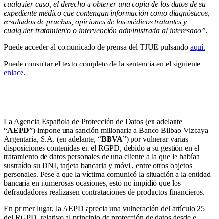
cualquier caso, el derecho a obtener una copia de los datos de su
expediente médico que contengan información como diagnósticos,
resultados de pruebas, opiniones de los médicos tratantes y
cualquier tratamiento o intervención administrada al interesado”.
Puede acceder al comunicado de prensa del TJUE pulsando
aquí.
Puede consultar el texto completo de la sentencia en el siguiente
enlace
.
La AEPD sanciona a BBVA con 1.640.000 euros por
la comisión de varias infracciones del RGPD
La Agencia Española de Protección de Datos (en adelante
“
AEPD
”) impone una sanción millonaria a Banco Bilbao Vizcaya
Argentaria, S.A. (en adelante, “
BBVA
”) por vulnerar varias
disposiciones contenidas en el RGPD, debido a su gestión en el
tratamiento de datos personales de una cliente a la que le habían
sustraído su DNI, tarjeta bancaria y móvil, entre otros objetos
personales. Pese a que la víctima comunicó la situación a la entidad
bancaria en numerosas ocasiones, esto no impidió que los
defraudadores realizasen contrataciones de productos financieros.
En primer lugar, la AEPD aprecia una vulneración del artículo 25
del RGPD, relativo al principio de protección de datos desde el