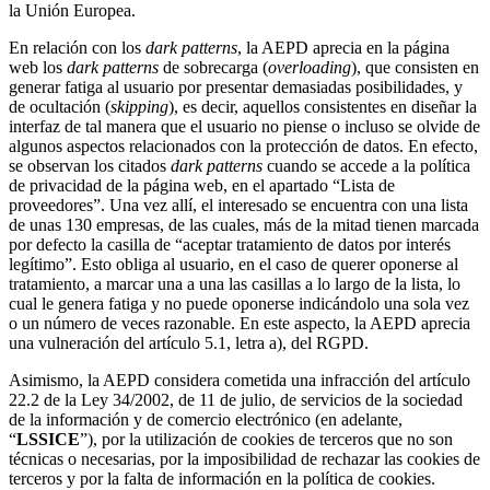
la Unión Europea.
En relación con los
dark patterns
, la AEPD aprecia en la página
web los
dark patterns
de sobrecarga (
overloading
), que consisten en
generar fatiga al usuario por presentar demasiadas posibilidades, y
de ocultación (
skipping
), es decir, aquellos consistentes en diseñar la
interfaz de tal manera que el usuario no piense o incluso se olvide de
algunos aspectos relacionados con la protección de datos. En efecto,
se observan los citados
dark patterns
cuando se accede a la política
de privacidad de la página web, en el apartado “Lista de
proveedores”. Una vez allí, el interesado se encuentra con una lista
de unas 130 empresas, de las cuales, más de la mitad tienen marcada
por defecto la casilla de “aceptar tratamiento de datos por interés
legítimo”. Esto obliga al usuario, en el caso de querer oponerse al
tratamiento, a marcar una a una las casillas a lo largo de la lista, lo
cual le genera fatiga y no puede oponerse indicándolo una sola vez
o un número de veces razonable. En este aspecto, la AEPD aprecia
una vulneración del artículo 5.1, letra a), del RGPD.
Asimismo, la AEPD considera cometida una infracción del artículo
22.2 de la Ley 34/2002, de 11 de julio, de servicios de la sociedad
de la información y de comercio electrónico (en adelante,
“
LSSICE
”), por la utilización de cookies de terceros que no son
técnicas o necesarias, por la imposibilidad de rechazar las cookies de
terceros y por la falta de información en la política de cookies.