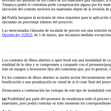
derivado del aumento de los costes de los materiales (por ejemplo, si 
Tampoco podrá el contratista pedir compensación alguna por los materi
ejecución del contrato tuviesen los materiales objeto de la revisión de 
(e)
Podría barajarse la inclusión de otros requisitos para la aplicación
ejecutado un porcentaje mínimo del proyecto.
Las mencionadas cláusulas de escalada de precios son una solución mu
Decreto-ley 3/2022
, de 1 de marzo, que incorpora medidas excepcional
3. Contratos de “libros abiertos” u
open book
Los contratos de libros abiertos u
open
book
son una modalidad de contr
totalidad de la obra y se compromete a compartir con el promotor/propiet
más un margen u honorarios fijos del contratista que, por lo general, co
En los contratos de libros abiertos se suelen incluir frecuentemente me
bonificación o una penalización en virtud de si el coste final del proyec
Destacamos a continuación las ventajas de este tipo de modalidad cont
(a)
Posibilidad por parte del promotor de monitorizar todo el proceso y 
materiales, pero podrá controlar en todo momento los correspondiente