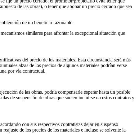
se fije un precio cerrado, el promotor/propietario evita tener que
supuesto de las obras), o tener que abonar un precio cerrado que sea
la obtención de un beneficio razonable.
os mecanismos similares para afrontar la excepcional situación que
ficativas del precio de los materiales. Esta circunstancia será más
puntuales alzas de los precios de algunos materiales podrían verse
una por vía contractual.
 ejecución de las obras, podría compensarle esperar hasta un posible
sulas de suspensión de obras que suelen incluirse en estos contratos y
acordando con sus respectivos contratistas dejar en suspenso
eajuste de los precios de los materiales e incluso se solvente la