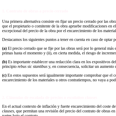
1. Contrato de obras a precio cerrado
Una primera alternativa consiste en fijar un precio cerrado por las obr
que el propietario o comitente de la obra apruebe modificaciones en el
excepcional del precio de la obra por el encarecimiento de los materia
Destacamos los siguientes puntos a tener en cuenta en caso de optar p
(a)
El precio cerrado que se fije por las obras será por lo general más
primas hasta el momento y (ii), en cierta medida, el riesgo de incremen
(b)
Es importante establecer una redacción clara en los expositivos del 
principio
rebus sic stantibus
y, en consecuencia, solicitar un aumento de
(c)
En estos supuestos será igualmente importante comprobar que el con
encarecimiento de los materiales u otros contratiempos, no vaya a po
2. Cláusulas de escalada de precios o
escalation clauses
En el actual contexto de inflación y fuerte encarecimiento del coste de
clauses
, que permitan una revisión del precio del contrato de obras e
partes bajo el contrato.