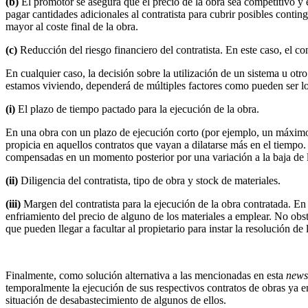
(b)
El promotor se asegura que el precio de la obra sea competitivo y es
pagar cantidades adicionales al contratista para cubrir posibles conti
mayor al coste final de la obra.
(c)
Reducción del riesgo financiero del contratista. En este caso, el co
En cualquier caso, la decisión sobre la utilización de un sistema u otr
estamos viviendo, dependerá de múltiples factores como pueden ser lo
(i)
El plazo de tiempo pactado para la ejecución de la obra.
En una obra con un plazo de ejecución corto (por ejemplo, un máximo d
propicia en aquellos contratos que vayan a dilatarse más en el tiempo.
compensadas en un momento posterior por una variación a la baja de lo
(ii)
Diligencia del contratista, tipo de obra y stock de materiales.
(iii)
Margen del contratista para la ejecución de la obra contratada. En
enfriamiento del precio de alguno de los materiales a emplear. No obst
que pueden llegar a facultar al propietario para instar la resolución de
Finalmente, como solución alternativa a las mencionadas en esta
newsl
temporalmente la ejecución de sus respectivos contratos de obras ya en
situación de desabastecimiento de algunos de ellos.