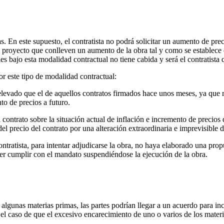
as. En este supuesto, el contratista no podrá solicitar un aumento de pre
 proyecto que conlleven un aumento de la obra tal y como se establece e
les bajo esta modalidad contractual no tiene cabida y será el contratist
or este tipo de modalidad contractual:
 elevado que el de aquellos contratos firmados hace unos meses, ya que re
to de precios a futuro.
contrato sobre la situación actual de inflación e incremento de precios d
l precio del contrato por una alteración extraordinaria e imprevisible de
tratista, para intentar adjudicarse la obra, no haya elaborado una pro
der cumplir con el mandato suspendiéndose la ejecución de la obra.
 algunas materias primas, las partes podrían llegar a un acuerdo para in
n el caso de que el excesivo encarecimiento de uno o varios de los mater