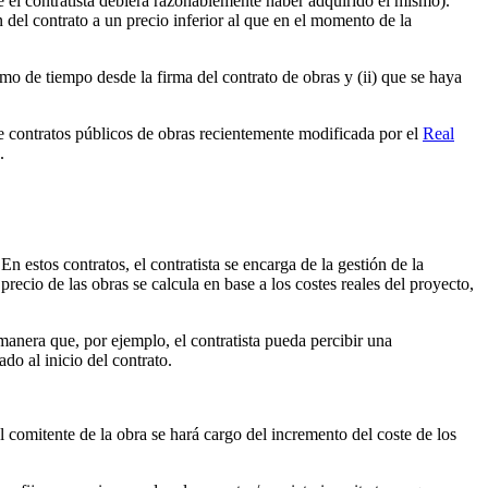
e el contratista debiera razonablemente haber adquirido el mismo).
 del contrato a un precio inferior al que en el momento de la
imo de tiempo desde la firma del contrato de obras y (ii) que se haya
e contratos públicos de obras recientemente modificada por el
Real
.
n estos contratos, el contratista se encarga de la gestión de la
precio de las obras se calcula en base a los costes reales del proyecto,
 manera que, por ejemplo, el contratista pueda percibir una
ado al inicio del contrato.
l comitente de la obra se hará cargo del incremento del coste de los