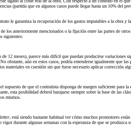
té ligado al coste real de la obra. Con respecto a un contrato en el que 
ngencias (partida que en algunos casos puede llegar hasta un 10% del pre
ntrato le garantiza la recuperación de los gastos imputables a la obra y 
o de los anteriormente mencionados o la fijación entre las partes de otr
s siguientes:
e 12 meses), parece más difícil que puedan producirse variaciones signi
 No obstante, aún en estos casos, podría entenderse igualmente que las 
s materiales en cuestión sin que fuese necesario aplicar corrección alg
 el supuesto de que el contratista disponga de margen suficiente para la
ante, esta posibilidad deberá barajarse siempre sobre la base de las cláu
 los mismos.
etter
, está siendo bastante habitual ver cómo muchos promotores están 
 vigor durante algunas semanas con la esperanza de que se produzca un r