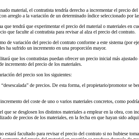
o material, el contratista tendría derecho a incrementar el precio del co
con arreglo a la variación de un determinado índice seleccionado por las
 que tendrá que experimentar el precio del material o materiales en cue
 que faculte al contratista para revisar al alza el precio del contrato.
mo de variación del precio del contrato conforme a este sistema (por e
ales ha sufrido un incremento en una proporción mayor.
cilitará que los contratistas puedan ofrecer un precio inicial más ajust
 de incremento del precio de los materiales.
riación del precio son los siguientes:
desescalada” de precios. De esta forma, el propietario/promotor se bene
al incremento del coste de uno o varios materiales concretos, como podría
l que se desglosen los distintos materiales a emplear en la obra, con i
tualizado de precios de los materiales, en la fecha en que hayan sido adq
no estará facultado para revisar el precio del contrato si no hubiese tom