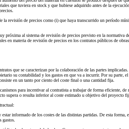
el aumento del precio del material en cuestión se produce después de qu
ales que tuviera en stock y que hubiese adquirido antes de la ejecución
precios.
 de la revisión de precios como (i) que haya transcurrido un período mín
y próxima al sistema de revisión de precios previsto en la normativa d
es en materia de revisión de precios en los contratos públicos de obras
atos que se caracterizan por la colaboración de las partes implicadas. E
ario su contabilidad y los gastos en que va a incurrir. Por su parte, el 
nsiste en un tanto por ciento del coste final o una cantidad fija.
canismos para incentivar al contratista a trabajar de forma eficiente, de
to supera o resulta inferior al coste estimado u objetivo del proyecto fij
ractual:
estar informado de los costes de las distintas partidas. De esta forma, e
s gastos.