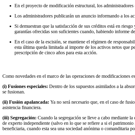
En el proyecto de modificación estructural, los administradores 
Los administradores publicarán un anuncio informando a los acr
Si demuestran que la satisfacción de sus créditos está en riesg
garantías ofrecidas son suficientes cuando, habiendo informe de
En el caso de la escisión, se mantiene el régimen de responsabili
esta última queda limitada al importe de los activos netos que 
prescripción de cinco años para esta acción.
2.
Modificaciones estructurales internas
Como novedades en el marco de las operaciones de modificaciones estru
(i) Fusiones
especiales:
Dentro de los supuestos asimilados a la absorc
se fusionan.
(ii) Fusión apalancada:
Ya no será necesario que, en el caso de fusio
asistencia financiera.
(iii) Segregación:
Cuando la segregación se lleve a cabo mediante la 
de experto independiente (salvo en lo que se refiere a si el patrimonio
beneficiaria, cuando esta sea una sociedad anónima o comanditaria po