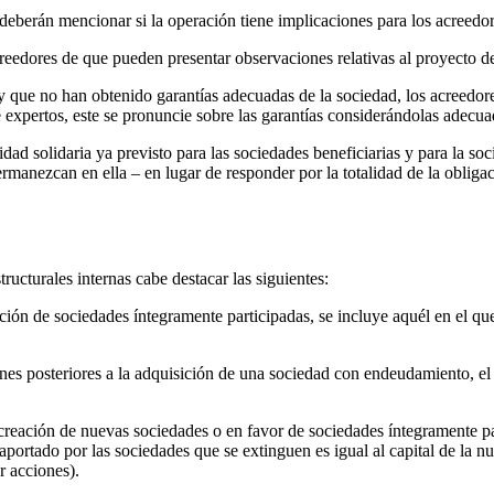
deberán mencionar si la operación tiene implicaciones para los acreedores
eedores de que pueden presentar observaciones relativas al proyecto de 
o y que no han obtenido garantías adecuadas de la sociedad, los acreedo
 expertos, este se pronuncie sobre las garantías considerándolas adecua
dad solidaria ya previsto para las sociedades beneficiarias y para la so
permanezcan en ella – en lugar de responder por la totalidad de la obli
cturales internas cabe destacar las siguientes:
ión de sociedades íntegramente participadas, se incluye aquél en el que 
nes posteriores a la adquisición de una sociedad con endeudamiento, el 
creación de nuevas sociedades o en favor de sociedades íntegramente pa
 aportado por las sociedades que se extinguen es igual al capital de la 
r acciones).