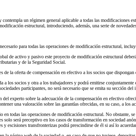
 contempla un régimen general aplicable a todas las modificaciones est
ificación estructural, introduciendo, además, una serie de novedades,
necesario para todas las operaciones de modificación estructural, inclu
obal de activo y pasivo este proyecto de modificación estructural deberá 
ributarias y de la Seguridad Social.
les de la oferta de compensación en efectivo a los socios que dispongan 
a a los socios y otra a los trabajadores y podrá emitirse conjuntament
s sociedades participantes, no será necesario que se emita su sección del 
n del experto sobre la adecuación de la compensación en efectivo ofrec
ntener una valoración sobre las garantías ofrecidas, en su caso, a los a
o en todas las operaciones de modificación estructural. No obstante, s
ciones solo será preceptivo en los casos de transformación en sociedad a
es y escisiones transfronterizas podrá prescindirse de él si así lo acuerd
n la página web de la sociedad o, en caso de que no tuviese, depositar 