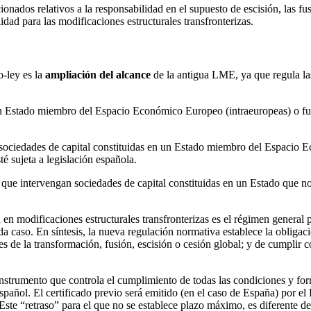
ados relativos a la responsabilidad en el supuesto de escisión, las fusi
dad para las modificaciones estructurales transfronterizas.
-ley es la
ampliación del alcance
de la antigua LME, ya que regula las
ún Estado miembro del Espacio Económico Europeo (intraeuropeas) o fue
de sociedades de capital constituidas en un Estado miembro del Espacio
té sujeta a legislación española.
en que intervengan sociedades de capital constituidas en un Estado que
 en modificaciones estructurales transfronterizas es el régimen general p
cada caso. En síntesis, la nueva regulación normativa establece la obligac
es de la transformación, fusión, escisión o cesión global; y de cumplir c
strumento que controla el cumplimiento de todas las condiciones y forma
spañol. El certificado previo será emitido (en el caso de España) por el
 Este “retraso” para el que no se establece plazo máximo, es diferente d