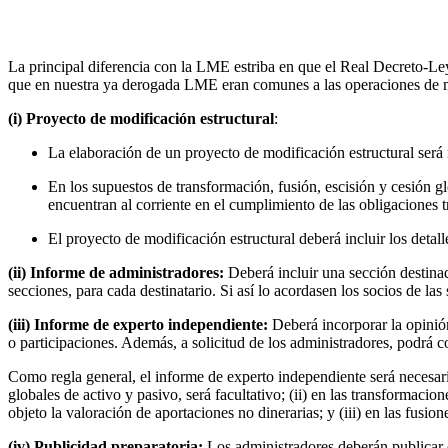
1.
Nuevas disposiciones comunes
La principal diferencia con la LME estriba en que el Real Decreto-Ley
que en nuestra ya derogada LME eran comunes a las operaciones de mod
(i) Proyecto de modificación estructural
:
La elaboración de un proyecto de modificación estructural será 
En los supuestos de transformación, fusión, escisión y cesión gl
encuentran al corriente en el cumplimiento de las obligaciones t
El proyecto de modificación estructural deberá incluir los detal
(ii) Informe de administradores:
Deberá incluir una sección destinad
secciones, para cada destinatario. Si así lo acordasen los socios de la
(iii) Informe de experto independiente:
Deberá incorporar la opinió
o participaciones. Además, a solicitud de los administradores, podrá co
Como regla general, el informe de experto independiente será necesari
globales de activo y pasivo, será facultativo; (ii) en las transforma
objeto la valoración de aportaciones no dinerarias; y (iii) en las fusion
(iv) Publicidad preparatoria:
Los administradores deberán publicar e