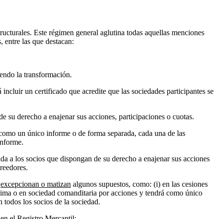
ructurales. Este régimen general aglutina todas aquellas menciones
 entre las que destacan:
yendo la transformación.
incluir un certificado que acredite que las sociedades participantes se
de su derecho a enajenar sus acciones, participaciones o cuotas.
e como un único informe o de forma separada, cada una de las
informe.
ida a los socios que dispongan de su derecho a enajenar sus acciones
creedores.
e
excepcionan o matizan
algunos supuestos, como: (i) en las cesiones
nónima o en sociedad comanditaria por acciones y tendrá como único
an todos los socios de la sociedad.
en el Registro Mercantil: