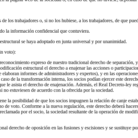
de los trabajadores o, si no los hubiese, a los trabajadores, de que pued
do la información confidencial que contuviera.
estructural se haya adoptado en junta universal y por unanimidad.
in voto):
 reconocimiento expreso de nuestro tradicional derecho de separación, y
ificación estructural el derecho a enajenar las acciones o participacio
se elaboran informes de administradores y expertos), y en las operacion
aso de la transformación interna, los socios podían ejercer este derec
a que le asista el derecho de enajenación. Además, el Real Decreto-ley 
 no estuviesen de acuerdo con la ofrecida por la sociedad.
ene la posibilidad de que los socios impugnen la relación de canje esta
o de voto. Conforme a la nueva regulación, este derecho deberá hacerse 
eclamada por el socio, la sociedad resultante de la operación de modifi
al derecho de oposición en las fusiones y escisiones y se sustituye por