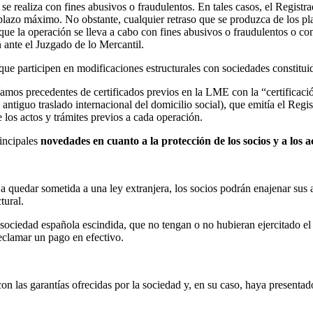
e realiza con fines abusivos o fraudulentos. En tales casos, el Registra
plazo máximo. No obstante, cualquier retraso que se produzca de los pla
que la operación se lleva a cabo con fines abusivos o fraudulentos o con
n ante el Juzgado de lo Mercantil.
as que participen en modificaciones estructurales con sociedades consti
amos precedentes de certificados previos en la LME con la “certificación 
l antiguo traslado internacional del domicilio social), que emitía el Regi
de los actos y trámites previos a cada operación.
rincipales
novedades en cuanto a la protección de los socios y a los 
a quedar sometida a una ley extranjera, los socios podrán enajenar sus 
tural.
 sociedad española escindida, que no tengan o no hubieran ejercitado el
eclamar un pago en efectivo.
las garantías ofrecidas por la sociedad y, en su caso, haya presentado 