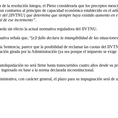
n de la resolución íntegra, el Pleno consideraría que los preceptos menc
) son contrarios al principio de capacidad económica establecido en el 
 del [IIVTNU] que determina que siempre haya existido aumento en el v
al de ese incremento”
.
queda sin efecto la actual normativa reguladora del IIVTNU.
mativa señala que, “[
e]l fallo declara la intangibilidad de las situacione
 la Sentencia, parece que la posibilidad de reclamar las cuotas del IIV
dación girada por la Administración (ya sea porque el impuesto se exi
toliquidación no será firme hasta transcurridos cuatro años desde su pre
te ingresado en base a la norma declarada inconstitucional.
istrativa, con carácter general, el plazo para su impugnación será de u
 socio del área de Fiscal.
iscal.