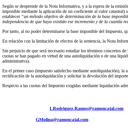
Según se desprende de la Nota Informativa, y a la espera de la emisió
imponible mediante la aplicación de un coeficiente al valor catastral
establecer
“un método objetivo de determinación de la base imponible
independencia de que haya existido ese incremento y de la cuantía re
Por tanto, al no poder determinarse la base imponible del Impuesto, 
En relación con la limitación de efectos de la sentencia, la Nota Infor
Sin perjuicio de que será necesario estudiar los términos concretos de
cuotas se han pagado en virtud de una autoliquidación o de una liqui
administrativa).
En el primer caso (impuesto satisfecho mediante autoliquidación), la au
rectificación de la autoliquidación y solicitar la devolución del impor
Respecto a las cuotas del Impuesto exigidas mediante liquidación admin
Para más información contacte con:
Luis Rodriguez-Ramos (
LRodriguez-Ramos@ramoncajal.com
),
Gonzalo Molina (
GMolina@ramoncajal.com
), socio del área de F