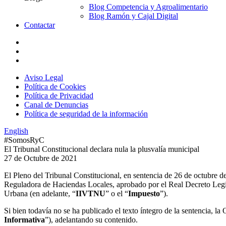
Blog Competencia y Agroalimentario
Blog Ramón y Cajal Digital
Contactar
Aviso Legal
Política de Cookies
Política de Privacidad
Canal de Denuncias
Política de seguridad de la información
English
#SomosRyC
El Tribunal Constitucional declara nula la plusvalía municipal
27 de Octubre de 2021
El Pleno del Tribunal Constitucional, en sentencia de 26 de octubre d
Reguladora de Haciendas Locales, aprobado por el Real Decreto Legis
Urbana (en adelante, “
IIVTNU
” o el “
Impuesto
”).
Si bien todavía no se ha publicado el texto íntegro de la sentencia, la
Informativa
”), adelantando su contenido.