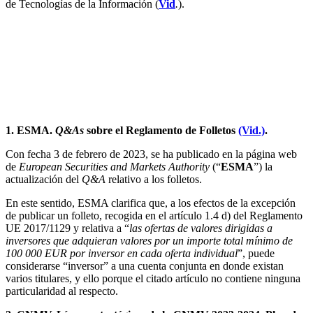
de Tecnologías de la Información (
Vid
.
).
II. Ámbito financiero
Mercado de valores y entidades supervisadas por
CNMV
1. ESMA.
Q&As
sobre el Reglamento de Folletos
(Vid.)
.
Con fecha 3 de febrero de 2023, se ha publicado en la página web
de
European Securities and Markets Authority
(“
ESMA
”) la
actualización del
Q&A
relativo a los folletos.
En este sentido, ESMA clarifica que, a los efectos de la excepción
de publicar un folleto, recogida en el artículo 1.4 d) del Reglamento
UE 2017/1129 y relativa a “
las ofertas de valores dirigidas a
inversores que adquieran valores por un importe total mínimo de
100 000 EUR por inversor en cada oferta individual
”, puede
considerarse “inversor” a una cuenta conjunta en donde existan
varios titulares, y ello porque el citado artículo no contiene ninguna
particularidad al respecto.