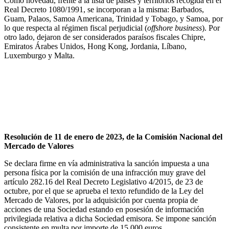
Como novedad, frente a la lista de países y territorios recogida en el
Real Decreto 1080/1991, se incorporan a la misma: Barbados,
Guam, Palaos, Samoa Americana, Trinidad y Tobago, y Samoa, por
lo que respecta al régimen fiscal perjudicial (
offshore business
). Por
otro lado, dejaron de ser considerados paraísos fiscales Chipre,
Emiratos Árabes Unidos, Hong Kong, Jordania, Líbano,
Luxemburgo y Malta.
III. Régimen sancionador
CNMV
Resolución de 11 de enero de 2023, de la Comisión Nacional del
Mercado de Valores
Se declara firme en vía administrativa la sanción impuesta a una
persona física por la comisión de una infracción muy grave del
artículo 282.16 del Real Decreto Legislativo 4/2015, de 23 de
octubre, por el que se aprueba el texto refundido de la Ley del
Mercado de Valores, por la adquisición por cuenta propia de
acciones de una Sociedad estando en posesión de información
privilegiada relativa a dicha Sociedad emisora. Se impone sanción
consistente en multa por importe de 15.000 euros.