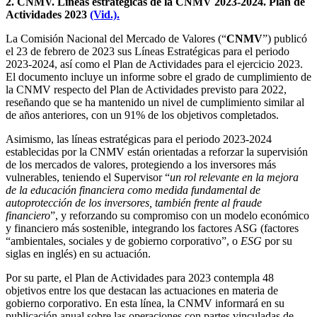
2. CNMV. Líneas estratégicas de la CNMV 2023-2024. Plan de
Actividades 2023
(Vid.).
La Comisión Nacional del Mercado de Valores (“
CNMV
”) publicó
el 23 de febrero de 2023 sus Líneas Estratégicas para el periodo
2023-2024, así como el Plan de Actividades para el ejercicio 2023.
El documento incluye un informe sobre el grado de cumplimiento de
la CNMV respecto del Plan de Actividades previsto para 2022,
reseñando que se ha mantenido un nivel de cumplimiento similar al
de años anteriores, con un 91% de los objetivos completados.
Asimismo, las líneas estratégicas para el periodo 2023-2024
establecidas por la CNMV están orientadas a reforzar la supervisión
de los mercados de valores, protegiendo a los inversores más
vulnerables, teniendo el Supervisor “
un rol relevante en la mejora
de la educación financiera como medida fundamental de
autoprotección de los inversores, también frente al fraude
financiero
”, y reforzando su compromiso con un modelo económico
y financiero más sostenible, integrando los factores ASG (factores
“ambientales, sociales y de gobierno corporativo”, o
ESG
por su
siglas en inglés) en su actuación.
Por su parte, el Plan de Actividades para 2023 contempla 48
objetivos entre los que destacan las actuaciones en materia de
gobierno corporativo. En esta línea, la CNMV informará en su
publicación anual sobre las operaciones con partes vinculadas de