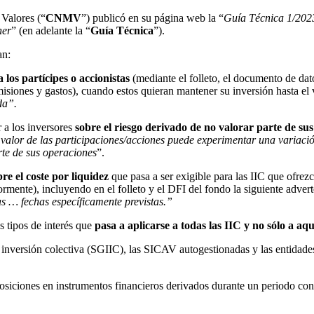
Valores (“
CNMV
”) publicó en su página web la “
Guía Técnica 1/2023
ner
” (en adelante la “
Guía Técnica
”).
an:
 los partícipes o accionistas
(mediante el folleto, el documento de dat
siones y gastos), cuando estos quieran mantener su inversión hasta el
da”.
r a los inversores
sobre el riesgo
derivado
de no valorar
parte
de su
 valor de las participaciones/acciones puede experimentar una variació
rte de sus operaciones
”.
re el coste por liquidez
que pasa a ser exigible para las IIC que ofre
ormente), incluyendo en el folleto y el DFI del fondo la siguiente adver
s … fechas específicamente previstas.”
s tipos de interés que
pasa a
aplicarse
a
todas
las IIC y no sólo a aqu
de inversión colectiva (SGIIC), las SICAV autogestionadas y las entidade
osiciones en instrumentos financieros derivados durante un periodo con