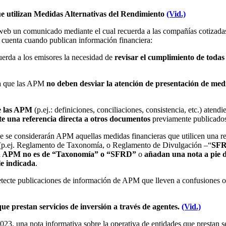
e utilizan Medidas Alternativas del Rendimiento
(Vid.)
eb un comunicado mediante el cual recuerda a las compañías cotizadas
 en cuenta cuando publican información financiera:
cuerda a los emisores la necesidad de
revisar el cumplimiento de todas
da que las APM
no deben desviar la atención de
presentación
de medi
de las APM
(p.ej.: definiciones, conciliaciones, consistencia, etc.) atend
e una referencia directa a otros documentos
previamente publicados 
se considerarán APM aquellas medidas financieras que utilicen una re
le (p.ej. Reglamento de Taxonomía, o Reglamento de Divulgación –“
SF
la APM no es de “Taxonomía” o “SFRD”
o
añadan una nota a pie 
le indicada
.
cte publicaciones de información de APM que lleven a confusiones o i
ue prestan servicios de inversión a través de agentes.
(Vid.)
 una nota informativa sobre la operativa de entidades que prestan serv