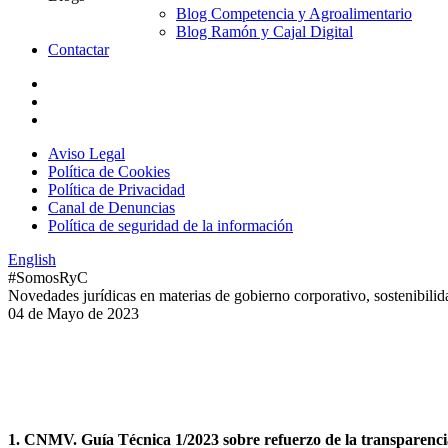
Blog Competencia y Agroalimentario
Blog Ramón y Cajal Digital
Contactar
Aviso Legal
Política de Cookies
Política de Privacidad
Canal de Denuncias
Política de seguridad de la información
English
#SomosRyC
Novedades jurídicas en materias de gobierno corporativo, sostenibilida
04 de Mayo de 2023
I. Ámbito financiero
a. Mercado de valores y entidades supervisadas por C
1. CNMV. Guía Técnica 1/2023 sobre refuerzo de la transparencia