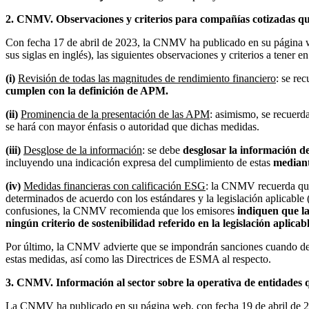
2. CNMV. Observaciones y criterios para compañías cotizadas qu
Con fecha 17 de abril de 2023, la CNMV ha publicado en su página w
sus siglas en inglés), las siguientes observaciones y criterios a tener
(i)
Revisión de todas las magnitudes de rendimiento financiero
: se re
cumplen con la
definición
de APM.
(ii)
Prominencia de la presentación de las APM
: asimismo, se recuer
se hará con mayor énfasis o autoridad que dichas medidas.
(iii)
Desglose de la información
: se debe
desglosar la información 
incluyendo una indicación expresa del cumplimiento de estas
mediant
(iv)
Medidas financieras con calificación ESG
: la CNMV recuerda que 
determinados de acuerdo con los estándares y la legislación aplicab
confusiones, la CNMV recomienda que los emisores
indiquen que 
ningún criterio de sostenibilidad referido en la legislación aplicab
Por último, la CNMV advierte que se impondrán sanciones cuando dete
estas medidas, así como las Directrices de ESMA al respecto.
3. CNMV. Información al sector sobre la operativa de entidades q
La CNMV ha publicado en su página web, con fecha 19 de abril de 2023,