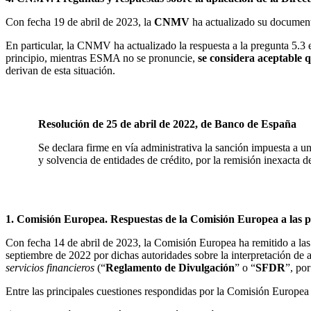
Con fecha 19 de abril de 2023, la
CNMV
ha actualizado su document
En particular, la CNMV ha actualizado la respuesta a la pregunta 5.3 
principio, mientras ESMA no se pronuncie,
se considera aceptable 
derivan de esta situación.
b. Régimen sancionador
Resolución de
25
de
abril
de 2022, de Banco de España
Se declara firme en vía administrativa la sanción impuesta a u
y solvencia de entidades de crédito, por la remisión inexacta
II. Ámbito de sostenibilidad y gobierno co
1. Comisión
Europea. Respuestas de la Comisión Europea a las pr
Con fecha 14 de abril de 2023, la Comisión Europea ha remitido a la
septiembre de 2022 por dichas autoridades sobre la interpretación de
servicios financieros
(“
Reglamento de Divulgación
” o “
SFDR
”, por
Entre las principales cuestiones respondidas por la Comisión Europea