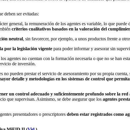
ue deben ser evitadas:
ácter general, la remuneración de los agentes es variable, lo que puede 
también
criterios cualitativos basados en la valoración del cumplimi
ión neutral
, sin favorecer, por ejemplo, a unos productos frente a otro
 por la legislación vigente
para poder informar y asesorar sin supervi
 los agentes no cuentan con la formación necesaria o que no se han es
rvicio de inversión.
tes no pueden prestar el servicio de asesoramiento por su propia cuenta,
ayor detalle y metodologías en los sistemas de control que permitan
ener un control adecuado y suficientemente profundo sobre la red 
ocio que supervisan. Asimismo, se debe asegurar que los
agentes presta
agentes presentadores o prescriptores
deben estar registrados como ag
iva MiFID II (
Vid.
)