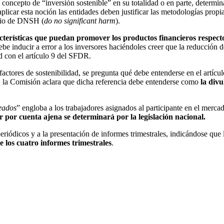
l concepto de “inversión sostenible” en su totalidad o en parte, dete
aplicar esta noción las entidades deben justificar las metodologías propia
ipio de DNSH (
do no significant harm
).
acterísticas que puedan promover los productos financieros respect
 inducir a error a los inversores haciéndoles creer que la reducción de
d con el artículo 9 del SFDR.
 factores de sostenibilidad, se pregunta qué debe entenderse en el artí
os, la Comisión aclara que dicha referencia debe entenderse como
la div
eados
” engloba a los trabajadores asignados al participante en el mercad
r por cuenta ajena se determinará por la legislación nacional.
periódicos y a la presentación de informes trimestrales, indicándose que
e los cuatro informes trimestrales
.
atorio Financiero.
área de Regulatorio Financiero.