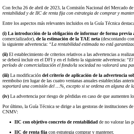
Con fecha 26 de abril de 2023, la Comisión Nacional del Mercado de 
rentabilidad y de IIC de renta fija con estrategia de comprar y mante
Entre los aspectos más relevantes incluidos en la Guía Técnica destac
(i) La introducción de la obligación de informar de forma previa a
comercializador),
de la estimación de la TAE neta
(descontando comi
la siguiente advertencia:
“La rentabilidad estimada no está garantiza
(ii)
El establecimiento de criterios relativos a las advertencias a realiza
se deberá incluir en el DFI y en el folleto la siguiente advertencia: “
El
período de
comercialización
el fondo/la sociedad no valorará una pa
(iii)
La modificación
del criterio de aplicación de la advertencia sob
reembolso (en lugar de las cuatro ventanas anuales establecidas anteri
soportará una comisión del …%, excepto si se ordena en alguna de la
(iv)
La advertencia por riesgo de pérdidas en caso de que aumenten lo
Por último, la Guía Técnica se dirige a las gestoras de instituciones 
CNMV:
IIC con objetivo concreto de rentabilidad
de no valorar las p
IIC de renta fija
con estrategia comprar y mantener.