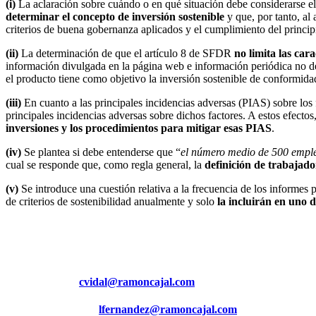
(i)
La aclaración sobre cuándo o en qué situación debe considerarse e
determinar el concepto de inversión sostenible
y que, por tanto, al 
criterios de buena gobernanza aplicados y el cumplimiento del princ
(ii)
La determinación de que el artículo 8 de SFDR
no limita las car
información divulgada en la página web e información periódica no debe
el producto tiene como objetivo la inversión sostenible de conformida
(iii)
En cuanto a las principales incidencias adversas (PIAS) sobre los
principales incidencias adversas sobre dichos factores. A estos efect
inversiones y los procedimientos para mitigar esas PIAS
.
(iv)
Se plantea si debe entenderse que “
el número medio de 500 empl
cual se responde que, como regla general, la
definición de trabajado
(v)
Se introduce una cuestión relativa a la frecuencia de los informes 
de criterios de sostenibilidad anualmente y solo
la incluirán en uno d
Para más información:
Cristina Vidal (
cvidal@ramoncajal.com
), socia del área de Regul
Leticia Fernández (
lfernandez@ramoncajal.com
), asociada del 