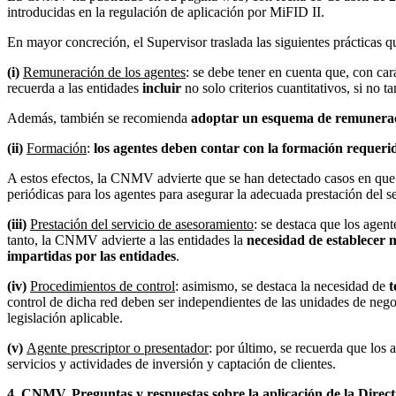
introducidas en la regulación de aplicación por MiFID II.
En mayor concreción, el Supervisor traslada las siguientes prácticas q
(i)
Remuneración de los agentes
: se debe tener en cuenta que, con car
recuerda a las entidades
incluir
no solo criterios cuantitativos, si no 
Además, también se recomienda
adoptar un esquema de remunerac
(ii)
Formación
:
los agentes deben contar con la formación requerida
A estos efectos, la CNMV advierte que se han detectado casos en que
periódicas para los agentes para asegurar la adecuada prestación del se
(iii)
Prestación del servicio de asesoramiento
: se destaca que los agen
tanto, la CNMV advierte a las entidades la
necesidad de establecer m
impartidas por las entidades
.
(iv)
Procedimientos de control
: asimismo, se destaca la necesidad de
t
control de dicha red deben ser independientes de las unidades de neg
legislación aplicable.
(v)
Agente prescriptor o presentador
: por último, se recuerda que los 
servicios y actividades de inversión y captación de clientes.
4. CNMV. Preguntas y respuestas sobre la aplicación de la Direct