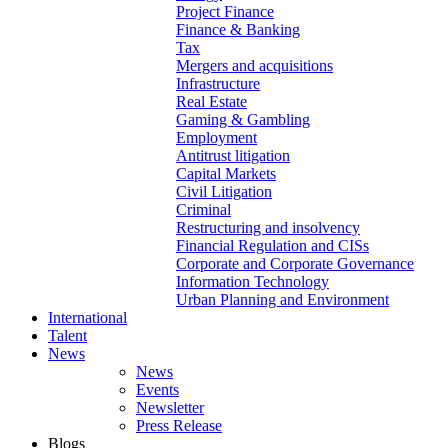
Project Finance
Finance & Banking
Tax
Mergers and acquisitions
Infrastructure
Real Estate
Gaming & Gambling
Employment
Antitrust litigation
Capital Markets
Civil Litigation
Criminal
Restructuring and insolvency
Financial Regulation and CISs
Corporate and Corporate Governance
Information Technology
Urban Planning and Environment
International
Talent
News
News
Events
Newsletter
Press Release
Blogs