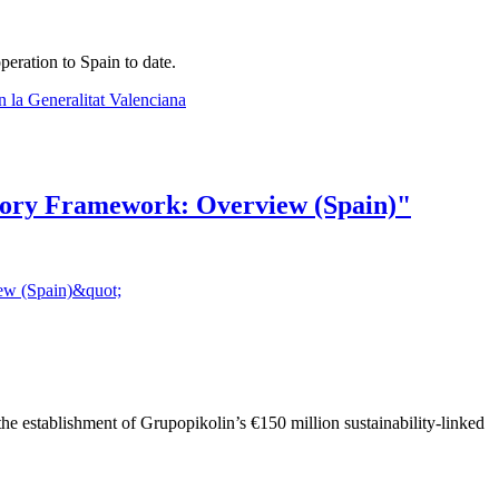
peration to Spain to date.
 la Generalitat Valenciana
latory Framework: Overview (Spain)"
.
iew (Spain)&quot;
the establishment of Grupopikolin’s €150 million sustainability-linked