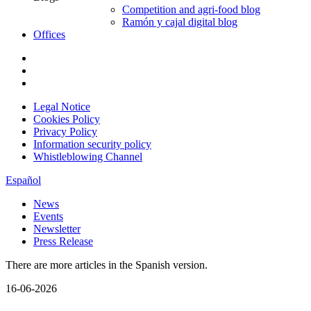
Competition and agri-food blog
Ramón y cajal digital blog
Offices
Legal Notice
Cookies Policy
Privacy Policy
Information security policy
Whistleblowing Channel
Español
News
Events
Newsletter
Press Release
There are more articles in the Spanish version.
16-06-2026