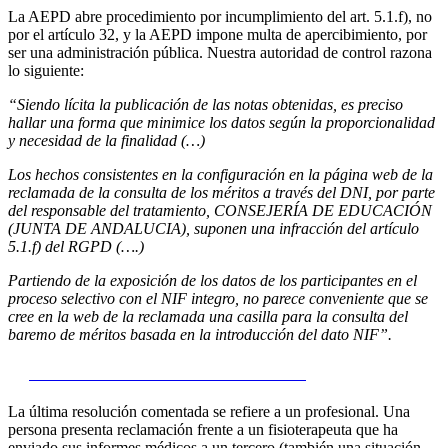
La AEPD abre procedimiento por incumplimiento del art. 5.1.f), no
por el artículo 32, y la AEPD impone multa de apercibimiento, por
ser una administración pública. Nuestra autoridad de control razona
lo siguiente:
“Siendo lícita la publicación de las notas obtenidas, es preciso
hallar una forma que minimice los datos según la proporcionalidad
y necesidad de la finalidad (…)
Los hechos consistentes en la configuración en la página web de la
reclamada de la consulta de los méritos a través del DNI, por parte
del responsable del tratamiento, CONSEJERÍA DE EDUCACIÓN
(JUNTA DE ANDALUCIA), suponen una infracción del artículo
5.1.f) del RGPD (….)
Partiendo de la exposición de los datos de los participantes en el
proceso selectivo con el NIF integro, no parece conveniente que se
cree en la web de la reclamada una casilla para la consulta del
baremo de méritos basada en la introducción del dato NIF”.
5)
Procedimiento Nº: PS/00078/2019
La última resolución comentada se refiere a un profesional. Una
persona presenta reclamación frente a un fisioterapeuta que ha
enviado sus informes médicos a un tercero (también una situación