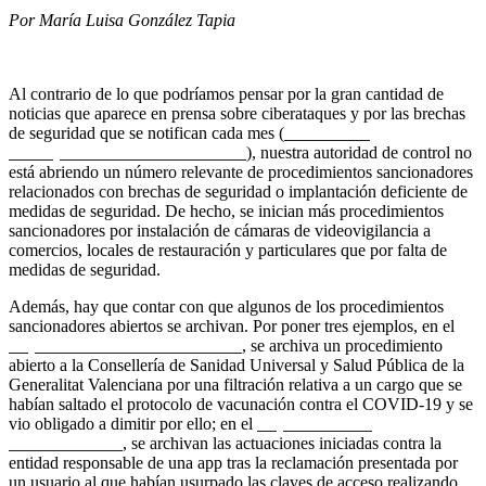
Por María Luisa González Tapia
Al contrario de lo que podríamos pensar por la gran cantidad de
noticias que aparece en prensa sobre ciberataques y por las brechas
de seguridad que se notifican cada mes (
ver informe
correspondiente a enero de 2023
), nuestra autoridad de control no
está abriendo un número relevante de procedimientos sancionadores
relacionados con brechas de seguridad o implantación deficiente de
medidas de seguridad. De hecho, se inician más procedimientos
sancionadores por instalación de cámaras de videovigilancia a
comercios, locales de restauración y particulares que por falta de
medidas de seguridad.
Además, hay que contar con que algunos de los procedimientos
sancionadores abiertos se archivan. Por poner tres ejemplos, en el
Expediente N.º: EXP202100124
, se archiva un procedimiento
abierto a la Consellería de Sanidad Universal y Salud Pública de la
Generalitat Valenciana por una filtración relativa a un cargo que se
habían saltado el protocolo de vacunación contra el COVID-19 y se
vio obligado a dimitir por ello; en el
Expediente N.º:
EXP202202904
, se archivan las actuaciones iniciadas contra la
entidad responsable de una app tras la reclamación presentada por
un usuario al que habían usurpado las claves de acceso realizando