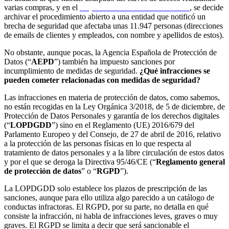
varias compras, y en el
Expediente N.º: EXP202104184
, se decide
archivar el procedimiento abierto a una entidad que notificó un
brecha de seguridad que afectaba unas 11.947 personas (direcciones
de emails de clientes y empleados, con nombre y apellidos de estos).
No obstante, aunque pocas, la Agencia Española de Protección de
Datos (“
AEPD
”) también ha impuesto sanciones por
incumplimiento de medidas de seguridad.
¿Qué infracciones se
pueden cometer relacionadas con medidas de seguridad?
Las infracciones en materia de protección de datos, como sabemos,
no están recogidas en la Ley Orgánica 3/2018, de 5 de diciembre, de
Protección de Datos Personales y garantía de los derechos digitales
(“
LOPDGDD
”) sino en el Reglamento (UE) 2016/679 del
Parlamento Europeo y del Consejo, de 27 de abril de 2016, relativo
a la protección de las personas físicas en lo que respecta al
tratamiento de datos personales y a la libre circulación de estos datos
y por el que se deroga la Directiva 95/46/CE (“
Reglamento general
de protección de datos
” o “
RGPD
”).
La LOPDGDD solo establece los plazos de prescripción de las
sanciones, aunque para ello utiliza algo parecido a un catálogo de
conductas infractoras. El RGPD, por su parte, no detalla en qué
consiste la infracción, ni habla de infracciones leves, graves o muy
graves. El RGPD se limita a decir que será sancionable el