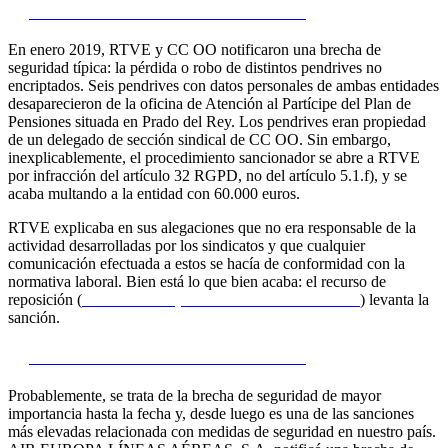
1)
Procedimiento Nº: PS/00305/2019
En enero 2019, RTVE y CC OO notificaron una brecha de
seguridad típica: la pérdida o robo de distintos pendrives no
encriptados. Seis pendrives con datos personales de ambas entidades
desaparecieron de la oficina de Atención al Partícipe del Plan de
Pensiones situada en Prado del Rey. Los pendrives eran propiedad
de un delegado de sección sindical de CC OO. Sin embargo,
inexplicablemente, el procedimiento sancionador se abre a RTVE
por infracción del artículo 32 RGPD, no del artículo 5.1.f), y se
acaba multando a la entidad con 60.000 euros.
RTVE explicaba en sus alegaciones que no era responsable de la
actividad desarrolladas por los sindicatos y que cualquier
comunicación efectuada a estos se hacía de conformidad con la
normativa laboral. Bien está lo que bien acaba: el recurso de
reposición (
Recurso de reposición Nº RR/00835/2019
) levanta la
sanción.
2)
Procedimiento Nº: PS/00179/2020
Probablemente, se trata de la brecha de seguridad de mayor
importancia hasta la fecha y, desde luego es una de las sanciones
más elevadas relacionada con medidas de seguridad en nuestro país.