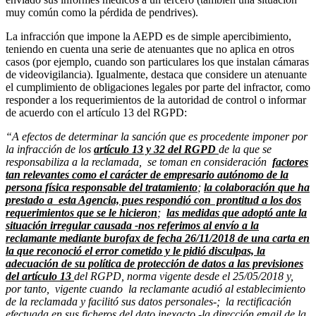
muy común como la pérdida de pendrives).
La infracción que impone la AEPD es de simple apercibimiento,
teniendo en cuenta una serie de atenuantes que no aplica en otros
casos (por ejemplo, cuando son particulares los que instalan cámaras
de videovigilancia). Igualmente, destaca que considere un atenuante
el cumplimiento de obligaciones legales por parte del infractor, como
responder a los requerimientos de la autoridad de control o informar
de acuerdo con el artículo 13 del RGPD:
“A efectos de determinar la sanción que es procedente imponer por
la infracción de los
artículo 13 y 32 del RGPD
de la que se
responsabiliza a la reclamada, se toman en consideración
factores
tan relevantes como el carácter de empresario autónomo de la
persona física responsable del tratamiento
;
la colaboración que ha
prestado a esta Agencia, pues respondió con prontitud a los dos
requerimientos que se le hicieron
;
las medidas que adoptó ante la
situación irregular causada -nos referimos al envío a la
reclamante mediante burofax de fecha 26/11/2018 de una carta en
la que reconoció el error cometido y le pidió disculpas, la
adecuación de su política de protección de datos a las previsiones
del artículo 13
del RGPD, norma vigente desde el 25/05/2018 y,
por tanto, vigente cuando la reclamante acudió al establecimiento
de la reclamada y facilitó sus datos personales-; la rectificación
efectuada en sus ficheros del dato inexacto -la dirección email de la