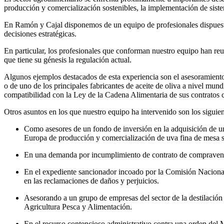
producción y comercialización sostenibles, la implementación de siste
En Ramón y Cajal disponemos de un equipo de profesionales dispuesto a
decisiones estratégicas.
En particular, los profesionales que conforman nuestro equipo han reu
que tiene su génesis la regulación actual.
Algunos ejemplos destacados de esta experiencia son el asesoramiento
o de uno de los principales fabricantes de aceite de oliva a nivel mun
compatibilidad con la Ley de la Cadena Alimentaria de sus contratos 
Otros asuntos en los que nuestro equipo ha intervenido son los siguien
Como asesores de un fondo de inversión en la adquisición de un
Europa de producción y comercialización de uva fina de mesa s
En una demanda por incumplimiento de contrato de compraventa 
En el expediente sancionador incoado por la Comisión Nacional 
en las reclamaciones de daños y perjuicios.
Asesorando a un grupo de empresas del sector de la destilación
Agricultura Pesca y Alimentación.
En el recurso contencioso administrativo contra una orden del M