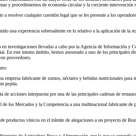
mas y procedimientos de economía circular y la creciente intervención re
 resolver cualquier cuestión legal que se les presente a los operadores
nido una experiencia sobresaliente en lo relativo a la aplicación de la 
 en investigaciones llevadas a cabo por la Agencia de Información y Co
dial. En este mismo ámbito, hemos asesorado a uno de los principales di
con proveedores.
tes:
a empresa fabricante de zumos, néctares y bebidas nutricionales para m
in pepita.
de acciones interpuesta por una de las principales cadenas de restaura
de los Mercados y la Competencia a una multinacional fabricante de pr
 de productos vínicos en el trámite de alegaciones a un proyecto de Rea
inisterio de Agricultura Pesca y Alimentación, por la que se extendía a