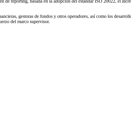
en de reporting, basada en la adopción del estándar ISO 20022, el inc
nancieras, gestoras de fondos y otros operadores, así como los desarrol
fuerzo del marco supervisor.