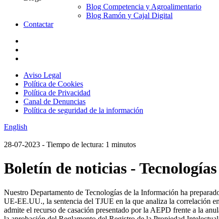
Blog Competencia y Agroalimentario
Blog Ramón y Cajal Digital
Contactar
Aviso Legal
Política de Cookies
Política de Privacidad
Canal de Denuncias
Política de seguridad de la información
English
28-07-2023
- Tiempo de lectura: 1 minutos
Boletín de noticias - Tecnologías
Nuestro Departamento de Tecnologías de la Información ha preparad
UE-EE.UU., la sentencia del TJUE en la que analiza la correlación en
admite el recurso de casación presentado por la AEPD frente a la anu
la aprobación del Reglamento del Registro de la Propiedad Intelectual