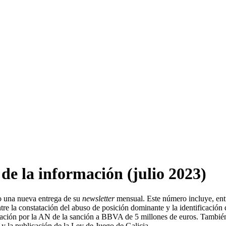
 de la información (julio 2023)
o una nueva entrega de su
newsletter
mensual. Este número incluye, entr
tre la constatación del abuso de posición dominante y la identificació
lación por la AN de la sanción a BBVA de 5 millones de euros. También
 y la publicación de la Ley de Juego de Galicia.