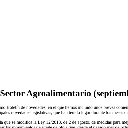
 Sector Agroalimentario (septiem
imo Boletín de novedades, en el que hemos incluido unos breves coment
cipales novedades legislativas, que han tenido lugar durante los meses 
la que se modifica la Ley 12/2013, de 2 de agosto, de medidas para mej
rar los movimientos de aceite de oliva que, desde el pasado mes de octub