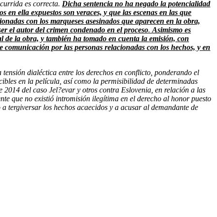
ecurrida es correcta.
Dicha sentencia no ha negado la potencialidad
s en ella expuestos son veraces, y que las escenas en las que
acionadas con los marqueses asesinados que aparecen en la obra,
 ser el autor del crimen condenado en el proceso
.
Asimismo es
l de la obra, y también ha tomado en cuenta la emisión, con
 de comunicación por las personas relacionadas con los hechos, y en
tensión dialéctica entre los derechos en conflicto, ponderando el
cibles en la película, así como la permisibilidad de determinadas
 2014 del caso Jel?evar y otros contra Eslovenia, en relación a las
nte que no existió intromisión ilegítima en el derecho al honor puesto
o a tergiversar los hechos acaecidos y a acusar al demandante de