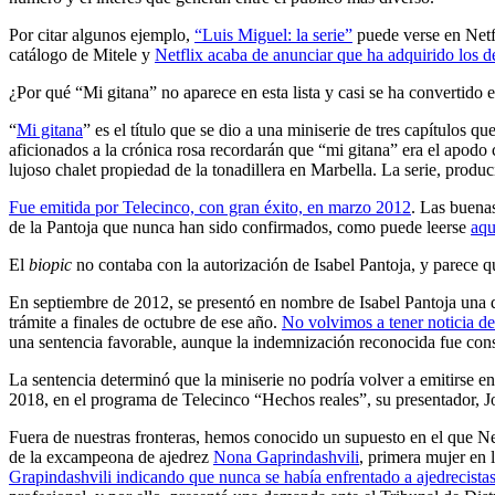
Por citar algunos ejemplo,
“Luis Miguel: la serie”
puede verse en Netf
catálogo de Mitele y
Netflix acaba de anunciar que ha adquirido los d
¿Por qué “Mi gitana” no aparece en esta lista y casi se ha convertido 
“
Mi gitana
” es el título que se dio a una miniserie de tres capítulos
aficionados a la crónica rosa recordarán que “mi gitana” era el apodo
lujoso chalet propiedad de la tonadillera en Marbella. La serie, produ
Fue emitida por Telecinco, con gran éxito, en marzo 2012
. Las buenas
de la Pantoja que nunca han sido confirmados, como puede leerse
aqu
El
biopic
no contaba con la autorización de Isabel Pantoja, y parece q
En septiembre de 2012, se presentó en nombre de Isabel Pantoja una 
trámite a finales de octubre de ese año.
No volvimos a tener noticia de 
una sentencia favorable, aunque la indemnización reconocida fue consi
La sentencia determinó que la miniserie no podría volver a emitirse e
2018, en el programa de Telecinco “Hechos reales”, su presentador, Jo
Fuera de nuestras fronteras, hemos conocido un supuesto en el que Netf
de la excampeona de ajedrez
Nona Gaprindashvili
, primera mujer en
Grapindashvili indicando que nunca se había enfrentado a ajedrecistas