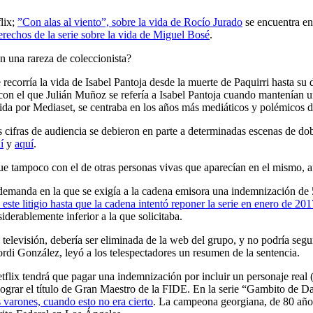
lix;
”Con alas al viento”, sobre la vida de Rocío Jurado
se encuentra en
erechos de la serie sobre la vida de Miguel Bosé
.
en una rareza de coleccionista?
 que recorría la vida de Isabel Pantoja desde la muerte de Paquirri hast
 con el que Julián Muñoz se refería a Isabel Pantoja cuando mantenían u
cida por Mediaset, se centraba en los años más mediáticos y polémicos d
 cifras de audiencia se debieron en parte a determinadas escenas de dob
í
y
aquí
.
ue tampoco con el de otras personas vivas que aparecían en el mismo, au
demanda en la que se exigía a la cadena emisora una indemnización de
este litigio hasta que la cadena intentó reponer la serie en enero de 201
derablemente inferior a la que solicitaba.
n televisión, debería ser eliminada de la web del grupo, y no podría s
rdi González, leyó a los telespectadores un resumen de la sentencia.
lix tendrá que pagar una indemnización por incluir un personaje real (y v
 lograr el título de Gran Maestro de la FIDE. En la serie “Gambito de
 varones, cuando esto no era cierto
. La campeona georgiana, de 80 años,