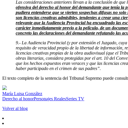
Las consideraciones anteriores llevan a la conclusión de que l
ofensiva del derecho al honor del demandante que tenía la pr
pudiera entenderse que se vierten sospechas difusas no solo
son licencias creativas admisibles, tendentes a crear una cie
relevante que la Audiencia Provincial ha encuadrado las esc
carácter inmediatamente previo a la película, de un documen
concreto las declaraciones del demandante refutando las acu
9.- La Audiencia Provincial (y por extensión el Juzgado, cuya
requisito de veracidad propio de la libertad de información, 
licencias creativas propias de la obra audiovisual (que el Tr
obras literarias, considera protegidas por el art. 10 del Conv
que los hechos expuestos eran veraces y que las licencias cr
haber participado en el crimen de sus padres”.
El texto completo de la sentencia del Tribunal Supremo puede consul
María Luisa González
Derecho al honor
Personajes Reales
Series TV
Volver al blog