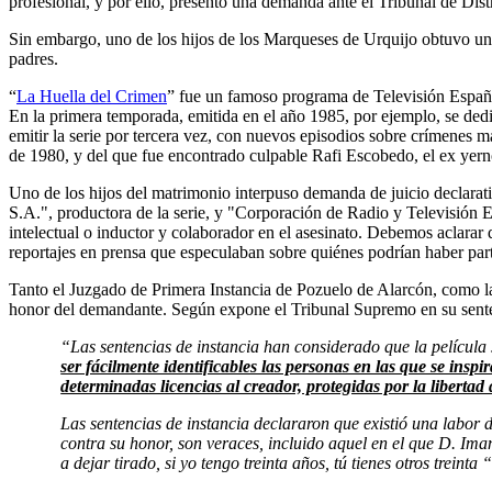
profesional, y por ello, presentó una demanda ante el Tribunal de Dis
Sin embargo, uno de los hijos de los Marqueses de Urquijo obtuvo un re
padres.
“
La Huella del Crimen
” fue un famoso programa de Televisión Española
En la primera temporada, emitida en el año 1985, por ejemplo, se dedi
emitir la serie por tercera vez, con nuevos episodios sobre crímenes m
de 1980, y del que fue encontrado culpable Rafi Escobedo, el ex yerno
Uno de los hijos del matrimonio interpuso demanda de juicio declarati
S.A.", productora de la serie, y "Corporación de Radio y Televisión E
intelectual o inductor y colaborador en el asesinato. Debemos aclarar 
reportajes en prensa que especulaban sobre quiénes podrían haber par
Tanto el Juzgado de Primera Instancia de Pozuelo de Alarcón, como la
honor del demandante. Según expone el Tribunal Supremo en su sente
“Las sentencias de instancia han considerado que la película
ser fácilmente identificables las personas en las que se inspi
determinadas licencias al creador, protegidas por la libertad
Las sentencias de instancia declararon que existió una labor d
contra su honor, son veraces, incluido aquel en el que D. Ima
a dejar tirado, si yo tengo treinta años, tú tienes otros treinta “