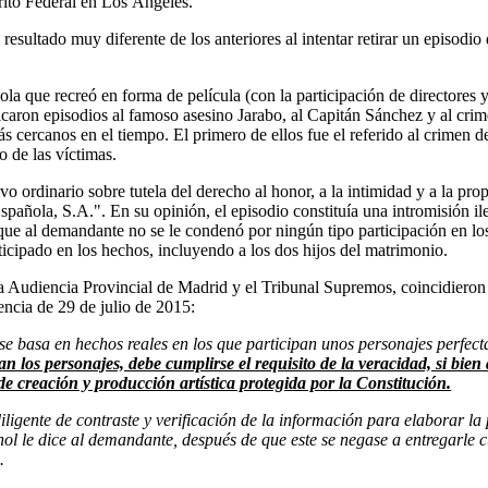
trito Federal en Los Ángeles.
sultado muy diferente de los anteriores al intentar retirar un episodio
 que recreó en forma de película (con la participación de directores y 
caron episodios al famoso asesino Jarabo, al Capitán Sánchez y al crim
ás cercanos en el tiempo. El primero de ellos fue el referido al crimen 
 de las víctimas.
vo ordinario sobre tutela del derecho al honor, a la intimidad y a la 
spañola, S.A.". En su opinión, el episodio constituía una intromisión i
que al demandante no se le condenó por ningún tipo participación en los 
ticipado en los hechos, incluyendo a los dos hijos del matrimonio.
 Audiencia Provincial de Madrid y el Tribunal Supremos, coincidieron 
ncia de 29 de julio de 2015:
 se basa en hechos reales en los que participan unos personajes perfec
ran los personajes, debe cumplirse el requisito de la veracidad, si bien
 de creación y producción artística protegida por la Constitución.
iligente de contraste y verificación de la información para elaborar la
nol le dice al demandante, después de que este se negase a entregarle c
.