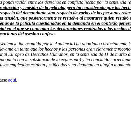
a ponderación entre los derechos en conflicto hecha por la sentencia r
oducción y emisión de la película, pero ha considerado que los hecho
 respecto del demandante sino respecto de varias de las personas rel
rta tensión, que posteriormente se resuelve al mostrarse quien resultó
enas de la película cuestionadas en la demanda en el contexto genera
tal en el que se contenían las declaraciones realizadas a los medios
saciones del asesino confeso.
 sentencia fue asumida por la Audiencia) ha abordado correctamente la 
relevante en tanto que los hechos y las personas eran claramente recono
ibunal Europeo de Derechos Humanos, en la sentencia de 11 de marzo de
enio junto con la substancia de lo expresado) y ha concluido correctame
eativas empleadas estaban justificadas y no llegaban en ningún moment
tarse
aquí
.