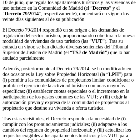
10 de julio, que regula los apartamentos turísticos y las viviendas de
uso turístico en la Comunidad de Madrid (el “
Decreto
” y el
"
Decreto 79/2014
", respectivamente), que entrará en vigor a los
veinte días siguientes al de su publicación.
El Decreto 79/2014 respondió en su origen a las demandas de
regulación del sector turístico, proporcionando cobertura a la nueva
modalidad de viviendas de uso turístico (las “
VUT
”). Tras su
entrada en vigor, se han dictado diversas sentencias del Tribunal
Superior de Justicia de Madrid (el “
TSJ de Madrid”
) que lo han
anulado parcialmente.
Además, posteriormente al Decreto 79/2014, se ha modificado en
dos ocasiones la Ley sobre Propiedad Horizontal (la “
LPH
”) para
(i) permitir a las comunidades de propietarios limitar, condicionar o
prohibir el ejercicio de la actividad turística con unas mayorías
específicas; (ii) establecer cuotas especiales o el incremento en la
participación de los gastos comunes de las VUT; y (iii) exigir la
autorización previa y expresa de la comunidad de propietarios al
propietario que destine su vivienda a oferta turística.
Tras estas vicisitudes, el Decreto responde a la necesidad de (i)
cumplir con los pronunciamientos judiciales; (ii) adaptarse a los
cambios del régimen de propiedad horizontal; y (iii) actualizar los
requisitos exigibles a los apartamentos turísticos y las VUT para