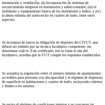
iluminación y ventilación; (ii) incorporación de sistemas de
oscurecimiento temporal en dormitorios y salón-comedor; (iii) el
mobiliario y equipamiento básico de los dormitorios y baños; y (iv)
la altura mínima del suelo-techo en cuartos de baño, entre otros
aspectos.
(iv)
Certificado de idoneidad para vivienda de uso turístico
(CIVUT)
Se incorpora de nuevo la obligación de disponer del CIVUT, que
deberá ser emitido por un técnico facultativo competente, sin
determinar cuál es. Este certificado, tras la visita in situ del
facultativo, acredita que la VUT cumple los requisitos establecidos.
(v)
Apartamentos accesibles y dispensas de superficie
Se actualiza la regulación sobre el número mínimo de apartamentos
accesibles para personas con discapacidad y el régimen de dispensas
de superficie en habitaciones y cuartos de baño, incluyendo criterios
y límites a los mismos.
(vi) Requisitos mínimos y condiciones de las VUT
Se revisa el régimen de condiciones internas y se concretan las