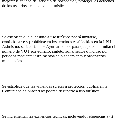
mejorar la calidad del servicio de hospedaje y proteger los derechos
de los usuarios de la actividad turística.
Principales modificaciones del Decreto 79/2014
(i) Viviendas de uso turístico (VUT): limitaciones
Se establece que el destino a uso turístico podrá limitarse,
condicionarse y prohibirse en los términos establecidos en la LPH.
Asimismo, se faculta a los Ayuntamientos para que puedan limitar el
número de VUT por edificio, ámbito, zona, sector o incluso por
periodos mediante instrumentos de planeamiento y ordenanzas
municipales.
(ii)
Prohibición del uso turístico en viviendas con protección
pública
Se establece que las viviendas sujetas a protección pública en la
Comunidad de Madrid no podrán destinarse a uso turístico.
(iii) Revisión de requisitos mínimos por categorías en
apartamentos turísticos
Se incrementan las exigencias técnicas, incluyendo referencias a (i)