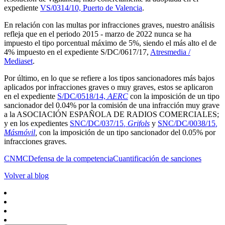
expediente
VS/0314/10, Puerto de Valencia
.
En relación con las multas por infracciones graves, nuestro análisis
refleja que en el periodo 2015 - marzo de 2022 nunca se ha
impuesto el tipo porcentual máximo de 5%, siendo el más alto el de
4% impuesto en el expediente S/DC/0617/17,
Atresmedia /
Mediaset
.
Por último, en lo que se refiere a los tipos sancionadores más bajos
aplicados por infracciones graves o muy graves, estos se aplicaron
en el expediente
S/DC/0518/14,
AERC
con la imposición de un tipo
sancionador del 0.04% por la comisión de una infracción muy grave
a la ASOCIACIÓN ESPAÑOLA DE RADIOS COMERCIALES;
y en los expedientes
SNC/DC/037/15
, Grifols
y
SNC/DC/0038/15
,
Másmóvil
,
con la imposición de un tipo sancionador del 0.05% por
infracciones graves.
CNMC
Defensa de la competencia
Cuantificación de sanciones
Volver al blog