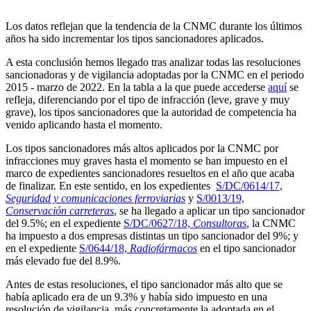
Los datos reflejan que la tendencia de la CNMC durante los últimos
años ha sido incrementar los tipos sancionadores aplicados.
A esta conclusión hemos llegado tras analizar todas las resoluciones
sancionadoras y de vigilancia adoptadas por la CNMC en el periodo
2015 - marzo de 2022. En la tabla a la que puede accederse
aquí
se
refleja, diferenciando por el tipo de infracción (leve, grave y muy
grave), los tipos sancionadores que la autoridad de competencia ha
venido aplicando hasta el momento.
Los tipos sancionadores más altos aplicados por la CNMC por
infracciones muy graves hasta el momento se han impuesto en el
marco de expedientes sancionadores resueltos en el año que acaba
de finalizar. En este sentido, en los expedientes
S/DC/0614/17,
Seguridad y comunicaciones ferroviarias
y
S/0013/19,
Conservación carreteras
, se ha llegado a aplicar un tipo sancionador
del 9.5%; en el expediente
S/DC/0627/18,
Consultoras
, la CNMC
ha impuesto a dos empresas distintas un tipo sancionador del 9%; y
en el expediente
S/0644/18,
Radiofármacos
en el tipo sancionador
más elevado fue del 8.9%.
Antes de estas resoluciones, el tipo sancionador más alto que se
había aplicado era de un 9.3% y había sido impuesto en una
resolución de vigilancia, más concretamente la adoptada en el