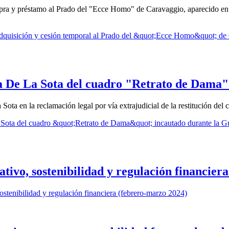
mpra y préstamo al Prado del "Ecce Homo" de Caravaggio, aparecido en
adquisición y cesión temporal al Prado del &quot;Ecce Homo&quot; de
lia De La Sota del cuadro "Retrato de Dama"
Sota en la reclamación legal por vía extrajudicial de la restitución d
a Sota del cuadro &quot;Retrato de Dama&quot; incautado durante la Gu
tivo, sostenibilidad y regulación financier
stenibilidad y regulación financiera (febrero-marzo 2024)