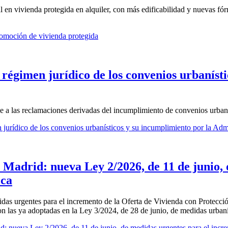
al en vivienda protegida en alquiler, con más edificabilidad y nuevas f
romoción de vivienda protegida
 régimen jurídico de los convenios urbaníst
le a las reclamaciones derivadas del incumplimiento de convenios urbaní
 jurídico de los convenios urbanísticos y su incumplimiento por la Adm
 Madrid: nueva Ley 2/2026, de 11 de junio,
ica
das urgentes para el incremento de la Oferta de Vivienda con Protecci
 con las ya adoptadas en la Ley 3/2024, de 28 de junio, de medidas urban
: nueva Ley 2/2026, de 11 de junio, de medidas urgentes para el incre