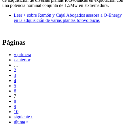
de adquisición de diversas plantas fotovoltaicas en explotación con
una potencia nominal conjunta de 1,5Mw en Extremadura.
Leer +
sobre Ramón y Cajal Abogados asesora a Q-Energy
en la adquisición de varias plantas fotovoltaicas
Páginas
« primera
‹ anterior
…
2
3
4
5
6
7
8
9
10
siguiente ›
última »