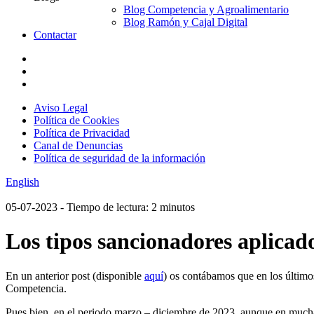
Blog Competencia y Agroalimentario
Blog Ramón y Cajal Digital
Contactar
Aviso Legal
Política de Cookies
Política de Privacidad
Canal de Denuncias
Política de seguridad de la información
English
05-07-2023
- Tiempo de lectura: 2 minutos
Los tipos sancionadores aplica
En un anterior post (disponible
aquí
) os contábamos que en los último
Competencia.
Pues bien, en el periodo marzo – diciembre de 2023, aunque en muchas