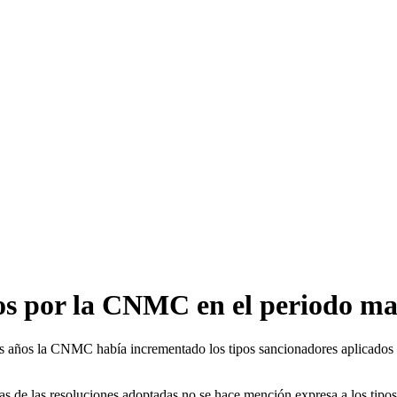
dos por la CNMC en el periodo ma
s años la CNMC había incrementado los tipos sancionadores aplicados a
 de las resoluciones adoptadas no se hace mención expresa a los tipos 