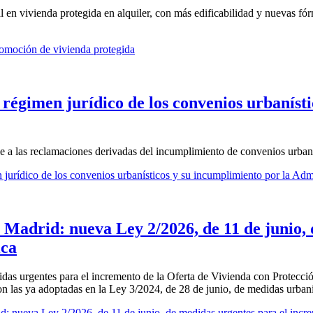
al en vivienda protegida en alquiler, con más edificabilidad y nuevas f
romoción de vivienda protegida
 régimen jurídico de los convenios urbaníst
le a las reclamaciones derivadas del incumplimiento de convenios urbaní
 jurídico de los convenios urbanísticos y su incumplimiento por la Adm
 Madrid: nueva Ley 2/2026, de 11 de junio,
ica
das urgentes para el incremento de la Oferta de Vivienda con Protecci
 con las ya adoptadas en la Ley 3/2024, de 28 de junio, de medidas urban
: nueva Ley 2/2026, de 11 de junio, de medidas urgentes para el incre