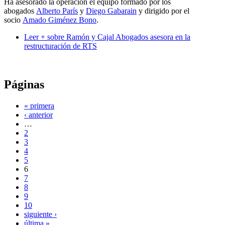
Ha asesorado la operación el equipo formado por los
abogados
Alberto París
y
Diego Gabarain
y dirigido por el
socio
Amado Giménez Bono
.
Leer +
sobre Ramón y Cajal Abogados asesora en la
restructuración de RTS
Páginas
« primera
‹ anterior
…
2
3
4
5
6
7
8
9
10
siguiente ›
última »