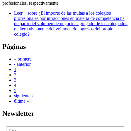
profesionales, respectivamente.
Leer +
sobre ¿El importe de las multas a los colegios
profesionales por infracciones en materia de competencia ha
de partir del volumen de negocios agregado de los colegiados,
o alternativamente del volumen de ingresos del propio
colegio?
Páginas
« primera
‹ anterior
1
2
3
4
5
siguiente ›
última »
Newsletter