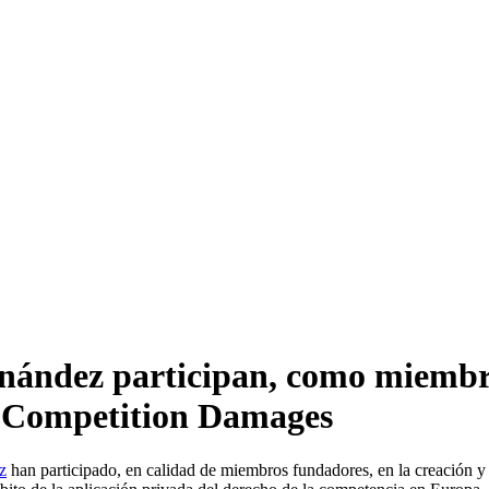
rnández participan, como miembro
r Competition Damages
z
han participado, en calidad de miembros fundadores, en la creación y 