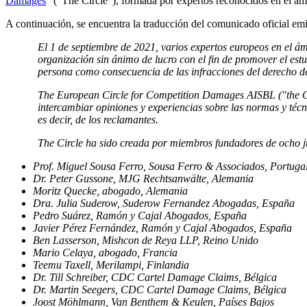
Damages
” (“The Circle”), formada por expertos reconocidos en el ám
A continuación, se encuentra la traducción del comunicado oficial emi
El 1 de septiembre de 2021, varios expertos europeos en el 
organización sin ánimo de lucro con el fin de promover el estu
persona como consecuencia de las infracciones del derecho de
The European Circle for Competition Damages AISBL ("the Circ
intercambiar opiniones y experiencias sobre las normas y técn
es decir, de los reclamantes.
The Circle ha sido creada por miembros fundadores de ocho j
Prof. Miguel Sousa Ferro, Sousa Ferro & Associados, Portuga
Dr. Peter Gussone, MJG Rechtsanwälte, Alemania
Moritz Quecke, abogado, Alemania
Dra. Julia Suderow, Suderow Fernandez Abogadas, España
Pedro Suárez, Ramón y Cajal Abogados, España
Javier Pérez Fernández, Ramón y Cajal Abogados, España
Ben Lasserson, Mishcon de Reya LLP, Reino Unido
Mario Celaya, abogado, Francia
Teemu Taxell, Merilampi, Finlandia
Dr. Till Schreiber, CDC Cartel Damage Claims, Bélgica
Dr. Martin Seegers, CDC Cartel Damage Claims, Bélgica
Joost Möhlmann, Van Benthem & Keulen, Países Bajos