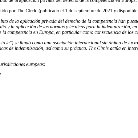
bito de la aplicación privada del derecho de la competencia en Europa.
tido por The Circle (publicado el 1 de septiembre de 2021 y disponible
ámbito de la aplicación privada del derecho de la competencia han pu
dio y la aplicación de las normas y técnicas para la indemnización, en 
 la competencia en Europa, en particular como consecuencia de los cá
le") se fundó como una asociación internacional sin ánimo de lucro re
icas de indemnización, así como su práctica. The Circle actúa en interé
urisdicciones europeas:
l