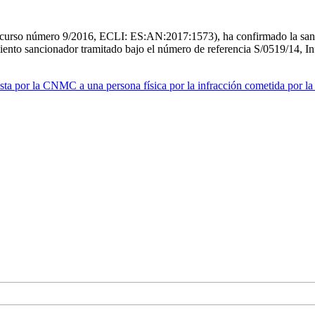
recurso número 9/2016, ECLI: ES:AN:2017:1573), ha confirmado la san
to sancionador tramitado bajo el número de referencia S/0519/14, Infra
a por la CNMC a una persona física por la infracción cometida por la 