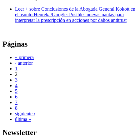
Leer +
sobre Conclusiones de la Abogada General Kokott en
el asunto Heureka/Google: Posibles nuevas pautas para
interpretar la prescripción en acciones por daños antitrust
Páginas
« primera
‹ anterior
1
2
3
4
5
6
7
8
siguiente ›
última »
Newsletter